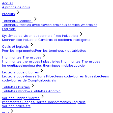
Accueil
À propos de nous
Produits
Terminaux Mobiles
Terminaux tactiles avec clavier
Terminaux tactiles
Wearables
Logiciels
Systèmes de vision et scanners fixes industriels
Scanner fixe industriel
Caméras et capteurs intelligents
Outils et logiciels
Pour les imprimantes
Pour les termineaux et tablettes
Imprimantes Thermiques
Imprimantes thermiques Industrielles
Imprimantes Thermiques
bureautiques
Imprimantes thermiques mobiles
Logiciel
Lecteurs code à barres
Lecteurs code-barres Sans Fil
Lecteurs code-barres filaires
Lecteurs
code-barres de Comptoir
Logiciels
Tablettes Durcies
Tablettes windows
Tablettes Android
Solution Badges/Cartes
Imprimantes Badges/Cartes
Consommables
Logiciels
Solution bracelets
RFID