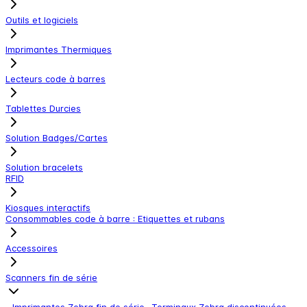
Outils et logiciels
Imprimantes Thermiques
Lecteurs code à barres
Tablettes Durcies
Solution Badges/Cartes
Solution bracelets
RFID
Kiosques interactifs
Consommables code à barre : Etiquettes et rubans
Accessoires
Scanners fin de série
-
Imprimantes Zebra fin de série
-
Terminaux Zebra discontinuées
-