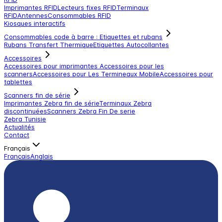
Imprimantes RFID
Lecteurs fixes RFID
Terminaux
RFID
Antennes
Consommables RFID
Kiosques interactifs
Consommables code à barre : Etiquettes et rubans
Rubans Transfert Thermique
Etiquettes Autocollantes
Accessoires
Accessoires pour imprimantes
Accessoires pour les
scanners
Accessoires pour Les Termineaux Mobile
Accessoires pour
tablettes
Scanners fin de série
Imprimantes Zebra fin de série
Terminaux Zebra
discontinuées
Scanners Zebra Fin De serie
Zebra Tunisie
Actualités
Contact
Français
Français
Anglais