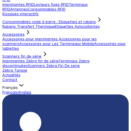
Imprimantes RFID
Lecteurs fixes RFID
Terminaux
RFID
Antennes
Consommables RFID
Kiosques interactifs
Consommables code à barre : Etiquettes et rubans
Rubans Transfert Thermique
Etiquettes Autocollantes
Accessoires
Accessoires pour imprimantes
Accessoires pour les
scanners
Accessoires pour Les Termineaux Mobile
Accessoires pour
tablettes
Scanners fin de série
Imprimantes Zebra fin de série
Terminaux Zebra
discontinuées
Scanners Zebra Fin De serie
Zebra Tunisie
Actualités
Contact
Français
Français
Anglais