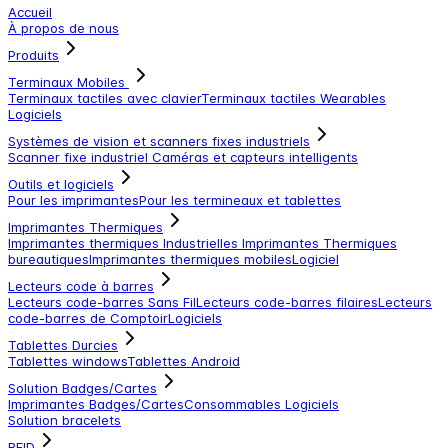
Accueil
À propos de nous
Produits
Terminaux Mobiles
Terminaux tactiles avec clavier
Terminaux tactiles
Wearables
Logiciels
Systèmes de vision et scanners fixes industriels
Scanner fixe industriel
Caméras et capteurs intelligents
Outils et logiciels
Pour les imprimantes
Pour les termineaux et tablettes
Imprimantes Thermiques
Imprimantes thermiques Industrielles
Imprimantes Thermiques
bureautiques
Imprimantes thermiques mobiles
Logiciel
Lecteurs code à barres
Lecteurs code-barres Sans Fil
Lecteurs code-barres filaires
Lecteurs
code-barres de Comptoir
Logiciels
Tablettes Durcies
Tablettes windows
Tablettes Android
Solution Badges/Cartes
Imprimantes Badges/Cartes
Consommables
Logiciels
Solution bracelets
RFID