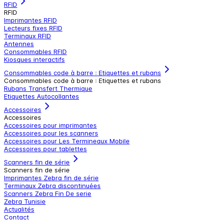
RFID
RFID
Imprimantes RFID
Lecteurs fixes RFID
Terminaux RFID
Antennes
Consommables RFID
Kiosques interactifs
Consommables code à barre : Etiquettes et rubans
Consommables code à barre : Etiquettes et rubans
Rubans Transfert Thermique
Etiquettes Autocollantes
Accessoires
Accessoires
Accessoires pour imprimantes
Accessoires pour les scanners
Accessoires pour Les Termineaux Mobile
Accessoires pour tablettes
Scanners fin de série
Scanners fin de série
Imprimantes Zebra fin de série
Terminaux Zebra discontinuées
Scanners Zebra Fin De serie
Zebra Tunisie
Actualités
Contact