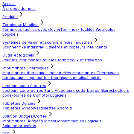
Accueil
À propos de nous
Produits
Terminaux Mobiles
Terminaux tactiles avec clavier
Terminaux tactiles
Wearables
Logiciels
Systèmes de vision et scanners fixes industriels
Scanner fixe industriel
Caméras et capteurs intelligents
Outils et logiciels
Pour les imprimantes
Pour les termineaux et tablettes
Imprimantes Thermiques
Imprimantes thermiques Industrielles
Imprimantes Thermiques
bureautiques
Imprimantes thermiques mobiles
Logiciel
Lecteurs code à barres
Lecteurs code-barres Sans Fil
Lecteurs code-barres filaires
Lecteurs
code-barres de Comptoir
Logiciels
Tablettes Durcies
Tablettes windows
Tablettes Android
Solution Badges/Cartes
Imprimantes Badges/Cartes
Consommables
Logiciels
Solution bracelets
RFID