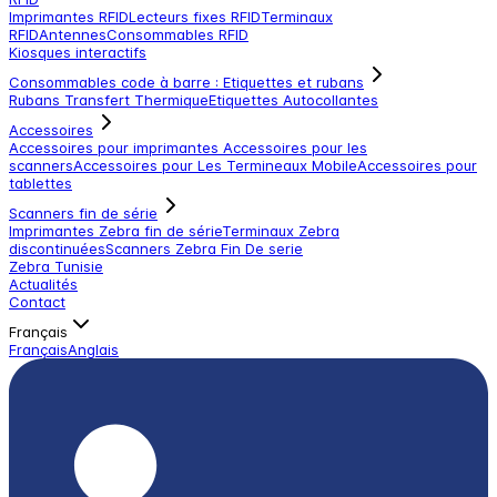
Imprimantes RFID
Lecteurs fixes RFID
Terminaux
RFID
Antennes
Consommables RFID
Kiosques interactifs
Consommables code à barre : Etiquettes et rubans
Rubans Transfert Thermique
Etiquettes Autocollantes
Accessoires
Accessoires pour imprimantes
Accessoires pour les
scanners
Accessoires pour Les Termineaux Mobile
Accessoires pour
tablettes
Scanners fin de série
Imprimantes Zebra fin de série
Terminaux Zebra
discontinuées
Scanners Zebra Fin De serie
Zebra Tunisie
Actualités
Contact
Français
Français
Anglais