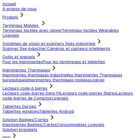
Accueil
À propos de nous
Produits
Terminaux Mobiles
Terminaux tactiles avec clavier
Terminaux tactiles
Wearables
Logiciels
Systèmes de vision et scanners fixes industriels
Scanner fixe industriel
Caméras et capteurs intelligents
Outils et logiciels
Pour les imprimantes
Pour les termineaux et tablettes
Imprimantes Thermiques
Imprimantes thermiques Industrielles
Imprimantes Thermiques
bureautiques
Imprimantes thermiques mobiles
Logiciel
Lecteurs code à barres
Lecteurs code-barres Sans Fil
Lecteurs code-barres filaires
Lecteurs
code-barres de Comptoir
Logiciels
Tablettes Durcies
Tablettes windows
Tablettes Android
Solution Badges/Cartes
Imprimantes Badges/Cartes
Consommables
Logiciels
Solution bracelets
RFID