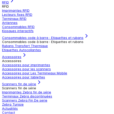
RFID
RFID
Imprimantes RFID
Lecteurs fixes RFID
Terminaux RFID
Antennes
Consommables RFID
Kiosques interactifs
Consommables code à barre : Etiquettes et rubans
Consommables code à barre : Etiquettes et rubans
Rubans Transfert Thermique
Etiquettes Autocollantes
Accessoires
Accessoires
Accessoires pour imprimantes
Accessoires pour les scanners
Accessoires pour Les Termineaux Mobile
Accessoires pour tablettes
Scanners fin de série
Scanners fin de série
Imprimantes Zebra fin de série
Terminaux Zebra discontinuées
Scanners Zebra Fin De serie
Zebra Tunisie
Actualités
Contact