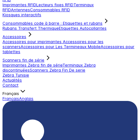
Imprimantes RFID
Lecteurs fixes RFID
Terminaux
RFID
Antennes
Consommables RFID
Kiosques interactifs
Consommables code à barre : Etiquettes et rubans
Rubans Transfert Thermique
Etiquettes Autocollantes
Accessoires
Accessoires pour imprimantes
Accessoires pour les
scanners
Accessoires pour Les Termineaux Mobile
Accessoires pour
tablettes
Scanners fin de série
Imprimantes Zebra fin de série
Terminaux Zebra
discontinuées
Scanners Zebra Fin De serie
Zebra Tunisie
Actualités
Contact
Français
Français
Anglais