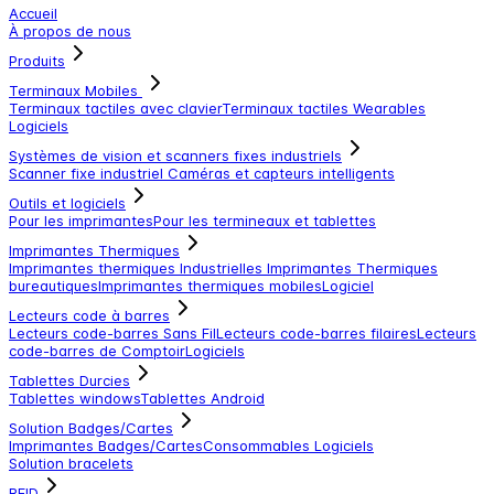
Accueil
À propos de nous
Produits
Terminaux Mobiles
Terminaux tactiles avec clavier
Terminaux tactiles
Wearables
Logiciels
Systèmes de vision et scanners fixes industriels
Scanner fixe industriel
Caméras et capteurs intelligents
Outils et logiciels
Pour les imprimantes
Pour les termineaux et tablettes
Imprimantes Thermiques
Imprimantes thermiques Industrielles
Imprimantes Thermiques
bureautiques
Imprimantes thermiques mobiles
Logiciel
Lecteurs code à barres
Lecteurs code-barres Sans Fil
Lecteurs code-barres filaires
Lecteurs
code-barres de Comptoir
Logiciels
Tablettes Durcies
Tablettes windows
Tablettes Android
Solution Badges/Cartes
Imprimantes Badges/Cartes
Consommables
Logiciels
Solution bracelets
RFID