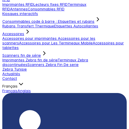
Imprimantes RFID
Lecteurs fixes RFID
Terminaux
RFID
Antennes
Consommables RFID
Kiosques interactifs
Consommables code à barre : Etiquettes et rubans
Rubans Transfert Thermique
Etiquettes Autocollantes
Accessoires
Accessoires pour imprimantes
Accessoires pour les
scanners
Accessoires pour Les Termineaux Mobile
Accessoires pour
tablettes
Scanners fin de série
Imprimantes Zebra fin de série
Terminaux Zebra
discontinuées
Scanners Zebra Fin De serie
Zebra Tunisie
Actualités
Contact
Français
Français
Anglais