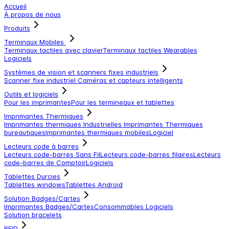
Accueil
À propos de nous
Produits
Terminaux Mobiles
Terminaux tactiles avec clavier
Terminaux tactiles
Wearables
Logiciels
Systèmes de vision et scanners fixes industriels
Scanner fixe industriel
Caméras et capteurs intelligents
Outils et logiciels
Pour les imprimantes
Pour les termineaux et tablettes
Imprimantes Thermiques
Imprimantes thermiques Industrielles
Imprimantes Thermiques
bureautiques
Imprimantes thermiques mobiles
Logiciel
Lecteurs code à barres
Lecteurs code-barres Sans Fil
Lecteurs code-barres filaires
Lecteurs
code-barres de Comptoir
Logiciels
Tablettes Durcies
Tablettes windows
Tablettes Android
Solution Badges/Cartes
Imprimantes Badges/Cartes
Consommables
Logiciels
Solution bracelets
RFID