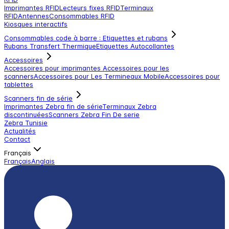
Imprimantes RFID
Lecteurs fixes RFID
Terminaux
RFID
Antennes
Consommables RFID
Kiosques interactifs
Consommables code à barre : Etiquettes et rubans
Rubans Transfert Thermique
Etiquettes Autocollantes
Accessoires
Accessoires pour imprimantes
Accessoires pour les
scanners
Accessoires pour Les Termineaux Mobile
Accessoires pour
tablettes
Scanners fin de série
Imprimantes Zebra fin de série
Terminaux Zebra
discontinuées
Scanners Zebra Fin De serie
Zebra Tunisie
Actualités
Contact
Français
Français
Anglais