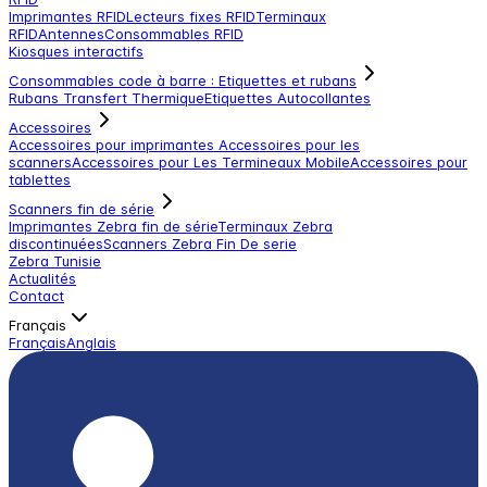
Imprimantes RFID
Lecteurs fixes RFID
Terminaux
RFID
Antennes
Consommables RFID
Kiosques interactifs
Consommables code à barre : Etiquettes et rubans
Rubans Transfert Thermique
Etiquettes Autocollantes
Accessoires
Accessoires pour imprimantes
Accessoires pour les
scanners
Accessoires pour Les Termineaux Mobile
Accessoires pour
tablettes
Scanners fin de série
Imprimantes Zebra fin de série
Terminaux Zebra
discontinuées
Scanners Zebra Fin De serie
Zebra Tunisie
Actualités
Contact
Français
Français
Anglais