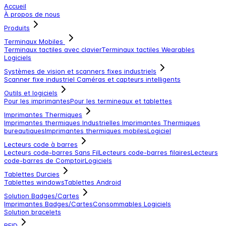
Accueil
À propos de nous
Produits
Terminaux Mobiles
Terminaux tactiles avec clavier
Terminaux tactiles
Wearables
Logiciels
Systèmes de vision et scanners fixes industriels
Scanner fixe industriel
Caméras et capteurs intelligents
Outils et logiciels
Pour les imprimantes
Pour les termineaux et tablettes
Imprimantes Thermiques
Imprimantes thermiques Industrielles
Imprimantes Thermiques
bureautiques
Imprimantes thermiques mobiles
Logiciel
Lecteurs code à barres
Lecteurs code-barres Sans Fil
Lecteurs code-barres filaires
Lecteurs
code-barres de Comptoir
Logiciels
Tablettes Durcies
Tablettes windows
Tablettes Android
Solution Badges/Cartes
Imprimantes Badges/Cartes
Consommables
Logiciels
Solution bracelets
RFID