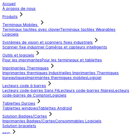
Accueil
À propos de nous
Produits
Terminaux Mobiles
Terminaux tactiles avec clavier
Terminaux tactiles
Wearables
Logiciels
Systèmes de vision et scanners fixes industriels
Scanner fixe industriel
Caméras et capteurs intelligents
Outils et logiciels
Pour les imprimantes
Pour les termineaux et tablettes
Imprimantes Thermiques
Imprimantes thermiques Industrielles
Imprimantes Thermiques
bureautiques
Imprimantes thermiques mobiles
Logiciel
Lecteurs code à barres
Lecteurs code-barres Sans Fil
Lecteurs code-barres filaires
Lecteurs
code-barres de Comptoir
Logiciels
Tablettes Durcies
Tablettes windows
Tablettes Android
Solution Badges/Cartes
Imprimantes Badges/Cartes
Consommables
Logiciels
Solution bracelets
RFID