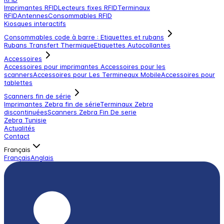
Imprimantes RFID
Lecteurs fixes RFID
Terminaux
RFID
Antennes
Consommables RFID
Kiosques interactifs
Consommables code à barre : Etiquettes et rubans
Rubans Transfert Thermique
Etiquettes Autocollantes
Accessoires
Accessoires pour imprimantes
Accessoires pour les
scanners
Accessoires pour Les Termineaux Mobile
Accessoires pour
tablettes
Scanners fin de série
Imprimantes Zebra fin de série
Terminaux Zebra
discontinuées
Scanners Zebra Fin De serie
Zebra Tunisie
Actualités
Contact
Français
Français
Anglais