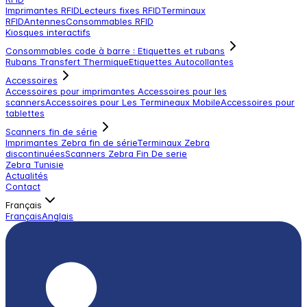
Imprimantes RFID
Lecteurs fixes RFID
Terminaux
RFID
Antennes
Consommables RFID
Kiosques interactifs
Consommables code à barre : Etiquettes et rubans
Rubans Transfert Thermique
Etiquettes Autocollantes
Accessoires
Accessoires pour imprimantes
Accessoires pour les
scanners
Accessoires pour Les Termineaux Mobile
Accessoires pour
tablettes
Scanners fin de série
Imprimantes Zebra fin de série
Terminaux Zebra
discontinuées
Scanners Zebra Fin De serie
Zebra Tunisie
Actualités
Contact
Français
Français
Anglais