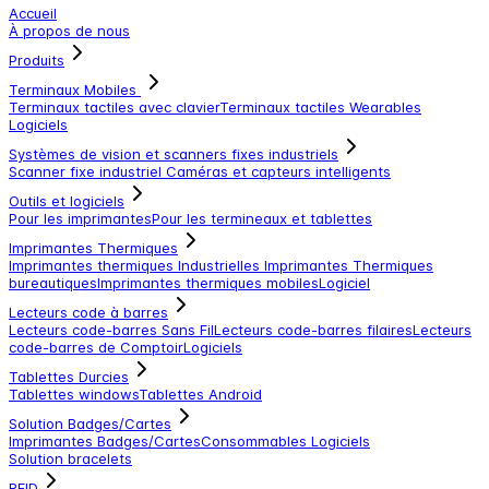
Accueil
À propos de nous
Produits
Terminaux Mobiles
Terminaux tactiles avec clavier
Terminaux tactiles
Wearables
Logiciels
Systèmes de vision et scanners fixes industriels
Scanner fixe industriel
Caméras et capteurs intelligents
Outils et logiciels
Pour les imprimantes
Pour les termineaux et tablettes
Imprimantes Thermiques
Imprimantes thermiques Industrielles
Imprimantes Thermiques
bureautiques
Imprimantes thermiques mobiles
Logiciel
Lecteurs code à barres
Lecteurs code-barres Sans Fil
Lecteurs code-barres filaires
Lecteurs
code-barres de Comptoir
Logiciels
Tablettes Durcies
Tablettes windows
Tablettes Android
Solution Badges/Cartes
Imprimantes Badges/Cartes
Consommables
Logiciels
Solution bracelets
RFID