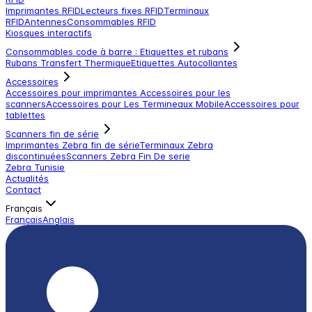
Imprimantes RFID
Lecteurs fixes RFID
Terminaux
RFID
Antennes
Consommables RFID
Kiosques interactifs
Consommables code à barre : Etiquettes et rubans
Rubans Transfert Thermique
Etiquettes Autocollantes
Accessoires
Accessoires pour imprimantes
Accessoires pour les
scanners
Accessoires pour Les Termineaux Mobile
Accessoires pour
tablettes
Scanners fin de série
Imprimantes Zebra fin de série
Terminaux Zebra
discontinuées
Scanners Zebra Fin De serie
Zebra Tunisie
Actualités
Contact
Français
Français
Anglais