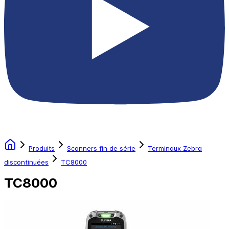
Produits
Scanners fin de série
Terminaux Zebra
discontinuées
TC8000
TC8000