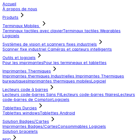
Accueil
À propos de nous
Produits
Terminaux Mobiles
Terminaux tactiles avec clavier
Terminaux tactiles
Wearables
Logiciels
Systèmes de vision et scanners fixes industriels
Scanner fixe industriel
Caméras et capteurs intelligents
Outils et logiciels
Pour les imprimantes
Pour les termineaux et tablettes
Imprimantes Thermiques
Imprimantes thermiques Industrielles
Imprimantes Thermiques
bureautiques
Imprimantes thermiques mobiles
Logiciel
Lecteurs code à barres
Lecteurs code-barres Sans Fil
Lecteurs code-barres filaires
Lecteurs
code-barres de Comptoir
Logiciels
Tablettes Durcies
Tablettes windows
Tablettes Android
Solution Badges/Cartes
Imprimantes Badges/Cartes
Consommables
Logiciels
Solution bracelets
RFID