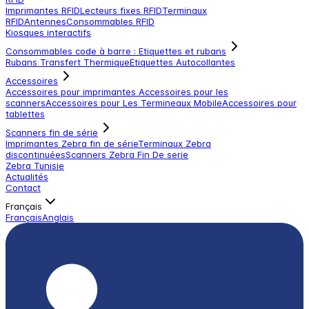
Imprimantes RFID
Lecteurs fixes RFID
Terminaux
RFID
Antennes
Consommables RFID
Kiosques interactifs
Consommables code à barre : Etiquettes et rubans
Rubans Transfert Thermique
Etiquettes Autocollantes
Accessoires
Accessoires pour imprimantes
Accessoires pour les
scanners
Accessoires pour Les Termineaux Mobile
Accessoires pour
tablettes
Scanners fin de série
Imprimantes Zebra fin de série
Terminaux Zebra
discontinuées
Scanners Zebra Fin De serie
Zebra Tunisie
Actualités
Contact
Français
Français
Anglais