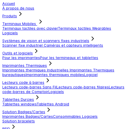
Accueil
À propos de nous
Produits
Terminaux Mobiles
Terminaux tactiles avec clavier
Terminaux tactiles
Wearables
Logiciels
Systèmes de vision et scanners fixes industriels
Scanner fixe industriel
Caméras et capteurs intelligents
Outils et logiciels
Pour les imprimantes
Pour les termineaux et tablettes
Imprimantes Thermiques
Imprimantes thermiques Industrielles
Imprimantes Thermiques
bureautiques
Imprimantes thermiques mobiles
Logiciel
Lecteurs code à barres
Lecteurs code-barres Sans Fil
Lecteurs code-barres filaires
Lecteurs
code-barres de Comptoir
Logiciels
Tablettes Durcies
Tablettes windows
Tablettes Android
Solution Badges/Cartes
Imprimantes Badges/Cartes
Consommables
Logiciels
Solution bracelets
RFID