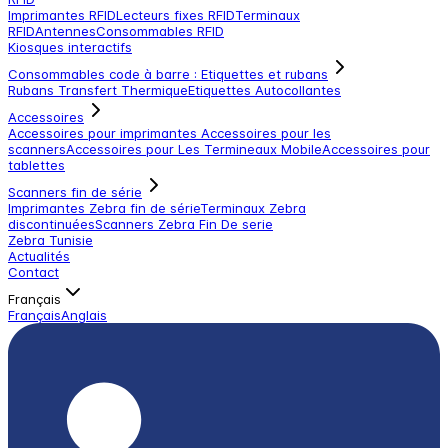
Imprimantes RFID
Lecteurs fixes RFID
Terminaux
RFID
Antennes
Consommables RFID
Kiosques interactifs
Consommables code à barre : Etiquettes et rubans
Rubans Transfert Thermique
Etiquettes Autocollantes
Accessoires
Accessoires pour imprimantes
Accessoires pour les
scanners
Accessoires pour Les Termineaux Mobile
Accessoires pour
tablettes
Scanners fin de série
Imprimantes Zebra fin de série
Terminaux Zebra
discontinuées
Scanners Zebra Fin De serie
Zebra Tunisie
Actualités
Contact
Français
Français
Anglais