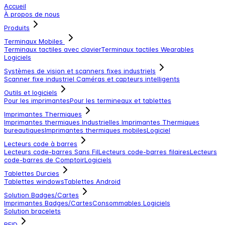
Accueil
À propos de nous
Produits
Terminaux Mobiles
Terminaux tactiles avec clavier
Terminaux tactiles
Wearables
Logiciels
Systèmes de vision et scanners fixes industriels
Scanner fixe industriel
Caméras et capteurs intelligents
Outils et logiciels
Pour les imprimantes
Pour les termineaux et tablettes
Imprimantes Thermiques
Imprimantes thermiques Industrielles
Imprimantes Thermiques
bureautiques
Imprimantes thermiques mobiles
Logiciel
Lecteurs code à barres
Lecteurs code-barres Sans Fil
Lecteurs code-barres filaires
Lecteurs
code-barres de Comptoir
Logiciels
Tablettes Durcies
Tablettes windows
Tablettes Android
Solution Badges/Cartes
Imprimantes Badges/Cartes
Consommables
Logiciels
Solution bracelets
RFID