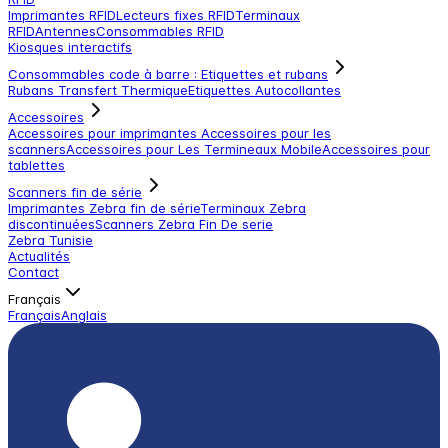
Imprimantes RFID
Lecteurs fixes RFID
Terminaux
RFID
Antennes
Consommables RFID
Kiosques interactifs
Consommables code à barre : Etiquettes et rubans
Rubans Transfert Thermique
Etiquettes Autocollantes
Accessoires
Accessoires pour imprimantes
Accessoires pour les
scanners
Accessoires pour Les Termineaux Mobile
Accessoires pour
tablettes
Scanners fin de série
Imprimantes Zebra fin de série
Terminaux Zebra
discontinuées
Scanners Zebra Fin De serie
Zebra Tunisie
Actualités
Contact
Français
Français
Anglais