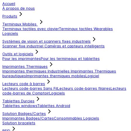
Accueil
À propos de nous
Produits
Terminaux Mobiles
Terminaux tactiles avec clavier
Terminaux tactiles
Wearables
Logiciels
Systèmes de vision et scanners fixes industriels
Scanner fixe industriel
Caméras et capteurs intelligents
Outils et logiciels
Pour les imprimantes
Pour les termineaux et tablettes
Imprimantes Thermiques
Imprimantes thermiques Industrielles
Imprimantes Thermiques
bureautiques
Imprimantes thermiques mobiles
Logiciel
Lecteurs code à barres
Lecteurs code-barres Sans Fil
Lecteurs code-barres filaires
Lecteurs
code-barres de Comptoir
Logiciels
Tablettes Durcies
Tablettes windows
Tablettes Android
Solution Badges/Cartes
Imprimantes Badges/Cartes
Consommables
Logiciels
Solution bracelets
RFID