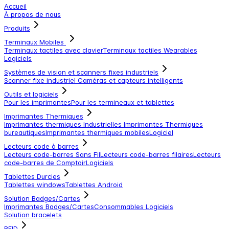
Accueil
À propos de nous
Produits
Terminaux Mobiles
Terminaux tactiles avec clavier
Terminaux tactiles
Wearables
Logiciels
Systèmes de vision et scanners fixes industriels
Scanner fixe industriel
Caméras et capteurs intelligents
Outils et logiciels
Pour les imprimantes
Pour les termineaux et tablettes
Imprimantes Thermiques
Imprimantes thermiques Industrielles
Imprimantes Thermiques
bureautiques
Imprimantes thermiques mobiles
Logiciel
Lecteurs code à barres
Lecteurs code-barres Sans Fil
Lecteurs code-barres filaires
Lecteurs
code-barres de Comptoir
Logiciels
Tablettes Durcies
Tablettes windows
Tablettes Android
Solution Badges/Cartes
Imprimantes Badges/Cartes
Consommables
Logiciels
Solution bracelets
RFID