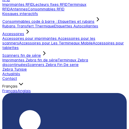
Imprimantes RFID
Lecteurs fixes RFID
Terminaux
RFID
Antennes
Consommables RFID
Kiosques interactifs
Consommables code à barre : Etiquettes et rubans
Rubans Transfert Thermique
Etiquettes Autocollantes
Accessoires
Accessoires pour imprimantes
Accessoires pour les
scanners
Accessoires pour Les Termineaux Mobile
Accessoires pour
tablettes
Scanners fin de série
Imprimantes Zebra fin de série
Terminaux Zebra
discontinuées
Scanners Zebra Fin De serie
Zebra Tunisie
Actualités
Contact
Français
Français
Anglais