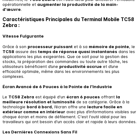
opérationnelle et
augmenter la productivité de la main-
d'œuvre
.
Caractéristiques Principales du Terminal Mobile TC58
Zebra :
Vitesse Fulgurante
Grâce à son
processeur puissant
et à sa
mémoire de pointe
, le
TC58
assure des
temps de réponse quasi instantanés
dans les
applications les plus exigeantes. Que ce soit pour la gestion des
stocks, la préparation des commandes ou toute autre tâche, les
utilisateurs bénéficient d’une
productivité accrue
et d’une
efficacité optimale, même dans les environnements les plus
complexes.
Écran Avancé de 6 Pouces à la Pointe de l'Industrie
Le
TC58 Zebra
est équipé d'un
écran 6 pouces
offrant
la
meilleure résolution et luminosité
de sa catégorie. Grâce à la
technologie
bord à bord
, l’écran offre une
lecture facile en
extérieur comme en intérieur
avec plus d’informations visibles sur
chaque écran et moins de défilement. C'est l'outil idéal pour les
travailleurs qui ont besoin d'un accès clair et rapide à leurs données.
Les Dernières Connexions Sans Fil