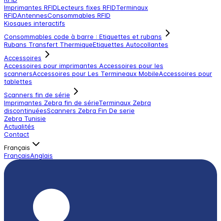
Imprimantes RFID
Lecteurs fixes RFID
Terminaux
RFID
Antennes
Consommables RFID
Kiosques interactifs
Consommables code à barre : Etiquettes et rubans
Rubans Transfert Thermique
Etiquettes Autocollantes
Accessoires
Accessoires pour imprimantes
Accessoires pour les
scanners
Accessoires pour Les Termineaux Mobile
Accessoires pour
tablettes
Scanners fin de série
Imprimantes Zebra fin de série
Terminaux Zebra
discontinuées
Scanners Zebra Fin De serie
Zebra Tunisie
Actualités
Contact
Français
Français
Anglais