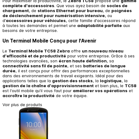
Pour maximiser la productivité, le
Zebra TC58
propose une
gamme
complète d'accessoires
. Que vous ayez besoin de
socles de
chargement
, de
stations Ethernet pour bureau
, de
poignées
de déclenchement pour numérisation intensive
, ou
d'
accessoires pour véhicules
, cette famille d'accessoires répond
à toutes les demandes et permet une
adaptabilité parfaite
aux
besoins de votre entreprise.
Un Terminal Mobile Conçu pour l'Avenir
Le
Terminal Mobile TC58 Zebra
offre
un nouveau niveau
d'efficacité et de productivité
pour votre entreprise. Grâce à ses
technologies avancées, son
écran haute définition
, sa
connectivité sans fil de pointe
, et ses
batteries de longue
durée
, il est conçu pour offrir des performances exceptionnelles
dans des environnements de travail exigeants. Idéal pour des
applications telles que la
gestion des stocks
, la
logistique
, la
gestion de la chaîne d'approvisionnement
et bien plus, le
TC58
est l'outil mobile qu'il vous faut pour
améliorer vos opérations
et
accroître la productivité
de votre équipe.
Voir plus de produits