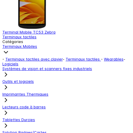
Terminal Mobile TC53 Zebra
T
Terminaux tactiles
T
Catégories
Terminaux Mobiles
-
Terminaux tactiles avec clavier
-
Terminaux tactiles
-
Wearables
-
Logiciels
Systèmes de vision et scanners fixes industriels
Outils et logiciels
Imprimantes Thermiques
Lecteurs code à barres
Tablettes Durcies
Solution Badges/Cartes