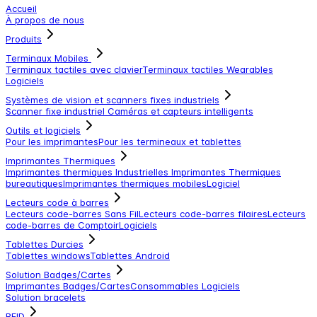
Accueil
À propos de nous
Produits
Terminaux Mobiles
Terminaux tactiles avec clavier
Terminaux tactiles
Wearables
Logiciels
Systèmes de vision et scanners fixes industriels
Scanner fixe industriel
Caméras et capteurs intelligents
Outils et logiciels
Pour les imprimantes
Pour les termineaux et tablettes
Imprimantes Thermiques
Imprimantes thermiques Industrielles
Imprimantes Thermiques
bureautiques
Imprimantes thermiques mobiles
Logiciel
Lecteurs code à barres
Lecteurs code-barres Sans Fil
Lecteurs code-barres filaires
Lecteurs
code-barres de Comptoir
Logiciels
Tablettes Durcies
Tablettes windows
Tablettes Android
Solution Badges/Cartes
Imprimantes Badges/Cartes
Consommables
Logiciels
Solution bracelets
RFID