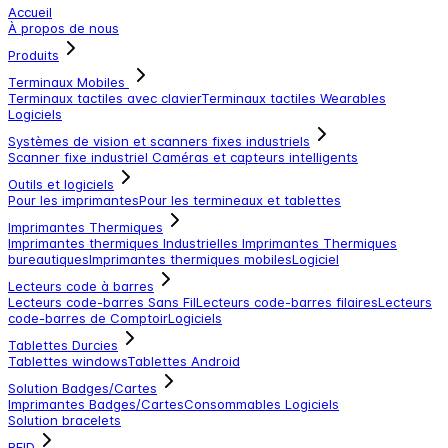
Accueil
À propos de nous
Produits
Terminaux Mobiles
Terminaux tactiles avec clavier
Terminaux tactiles
Wearables
Logiciels
Systèmes de vision et scanners fixes industriels
Scanner fixe industriel
Caméras et capteurs intelligents
Outils et logiciels
Pour les imprimantes
Pour les termineaux et tablettes
Imprimantes Thermiques
Imprimantes thermiques Industrielles
Imprimantes Thermiques
bureautiques
Imprimantes thermiques mobiles
Logiciel
Lecteurs code à barres
Lecteurs code-barres Sans Fil
Lecteurs code-barres filaires
Lecteurs
code-barres de Comptoir
Logiciels
Tablettes Durcies
Tablettes windows
Tablettes Android
Solution Badges/Cartes
Imprimantes Badges/Cartes
Consommables
Logiciels
Solution bracelets
RFID