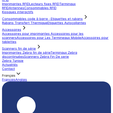
Imprimantes RFID
Lecteurs fixes RFID
Terminaux
RFID
Antennes
Consommables RFID
Kiosques interactifs
Consommables code à barre : Etiquettes et rubans
Rubans Transfert Thermique
Etiquettes Autocollantes
Accessoires
Accessoires pour imprimantes
Accessoires pour les
scanners
Accessoires pour Les Termineaux Mobile
Accessoires pour
tablettes
Scanners fin de série
Imprimantes Zebra fin de série
Terminaux Zebra
discontinuées
Scanners Zebra Fin De serie
Zebra Tunisie
Actualités
Contact
Français
Français
Anglais