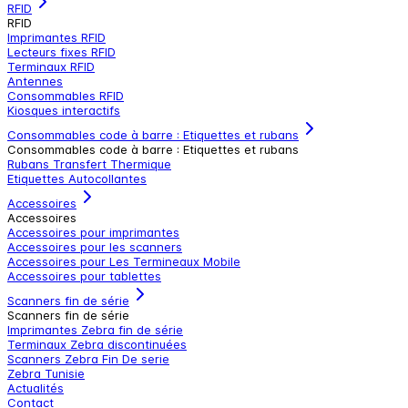
RFID
RFID
Imprimantes RFID
Lecteurs fixes RFID
Terminaux RFID
Antennes
Consommables RFID
Kiosques interactifs
Consommables code à barre : Etiquettes et rubans
Consommables code à barre : Etiquettes et rubans
Rubans Transfert Thermique
Etiquettes Autocollantes
Accessoires
Accessoires
Accessoires pour imprimantes
Accessoires pour les scanners
Accessoires pour Les Termineaux Mobile
Accessoires pour tablettes
Scanners fin de série
Scanners fin de série
Imprimantes Zebra fin de série
Terminaux Zebra discontinuées
Scanners Zebra Fin De serie
Zebra Tunisie
Actualités
Contact