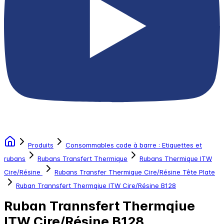
Produits
Consommables code à barre : Etiquettes et
rubans
Rubans Transfert Thermique
Rubans Thermique ITW
Cire/Résine
Rubans Transfer Thermique Cire/Résine Tête Plate
Ruban Trannsfert Thermqiue ITW Cire/Résine B128
Ruban Trannsfert Thermqiue
ITW Cire/Résine B128