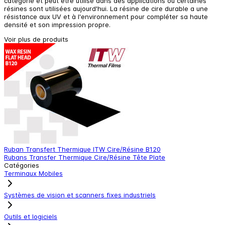
catégorie et peut être utilisé dans des applications où certaines
résines sont utilisées aujourd'hui. La résine de cire durable a une
résistance aux UV et à l'environnement pour compléter sa haute
densité et son impression propre.
Voir plus de produits
Ruban Transfert Thermique ITW Cire/Résine B120
R
Rubans Transfer Thermique Cire/Résine Tête Plate
R
Catégories
Terminaux Mobiles
Systèmes de vision et scanners fixes industriels
Outils et logiciels