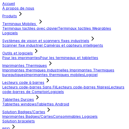
Accueil
À propos de nous
Produits
Terminaux Mobiles
Terminaux tactiles avec clavier
Terminaux tactiles
Wearables
Logiciels
Systèmes de vision et scanners fixes industriels
Scanner fixe industriel
Caméras et capteurs intelligents
Outils et logiciels
Pour les imprimantes
Pour les termineaux et tablettes
Imprimantes Thermiques
Imprimantes thermiques Industrielles
Imprimantes Thermiques
bureautiques
Imprimantes thermiques mobiles
Logiciel
Lecteurs code à barres
Lecteurs code-barres Sans Fil
Lecteurs code-barres filaires
Lecteurs
code-barres de Comptoir
Logiciels
Tablettes Durcies
Tablettes windows
Tablettes Android
Solution Badges/Cartes
Imprimantes Badges/Cartes
Consommables
Logiciels
Solution bracelets
RFID