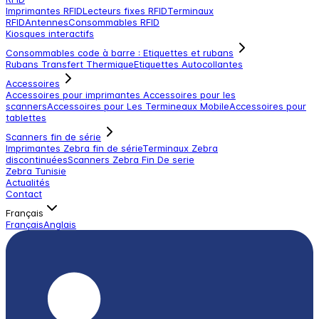
Imprimantes RFID
Lecteurs fixes RFID
Terminaux
RFID
Antennes
Consommables RFID
Kiosques interactifs
Consommables code à barre : Etiquettes et rubans
Rubans Transfert Thermique
Etiquettes Autocollantes
Accessoires
Accessoires pour imprimantes
Accessoires pour les
scanners
Accessoires pour Les Termineaux Mobile
Accessoires pour
tablettes
Scanners fin de série
Imprimantes Zebra fin de série
Terminaux Zebra
discontinuées
Scanners Zebra Fin De serie
Zebra Tunisie
Actualités
Contact
Français
Français
Anglais