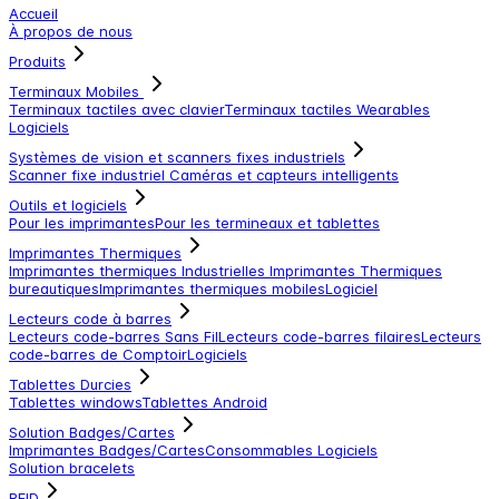
Accueil
À propos de nous
Produits
Terminaux Mobiles
Terminaux tactiles avec clavier
Terminaux tactiles
Wearables
Logiciels
Systèmes de vision et scanners fixes industriels
Scanner fixe industriel
Caméras et capteurs intelligents
Outils et logiciels
Pour les imprimantes
Pour les termineaux et tablettes
Imprimantes Thermiques
Imprimantes thermiques Industrielles
Imprimantes Thermiques
bureautiques
Imprimantes thermiques mobiles
Logiciel
Lecteurs code à barres
Lecteurs code-barres Sans Fil
Lecteurs code-barres filaires
Lecteurs
code-barres de Comptoir
Logiciels
Tablettes Durcies
Tablettes windows
Tablettes Android
Solution Badges/Cartes
Imprimantes Badges/Cartes
Consommables
Logiciels
Solution bracelets
RFID