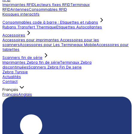
Imprimantes RFID
Lecteurs fixes RFID
Terminaux
RFID
Antennes
Consommables RFID
Kiosques interactifs
Consommables code à barre : Etiquettes et rubans
Rubans Transfert Thermique
Etiquettes Autocollantes
Accessoires
Accessoires pour imprimantes
Accessoires pour les
scanners
Accessoires pour Les Termineaux Mobile
Accessoires pour
tablettes
Scanners fin de série
Imprimantes Zebra fin de série
Terminaux Zebra
discontinuées
Scanners Zebra Fin De serie
Zebra Tunisie
Actualités
Contact
Français
Français
Anglais