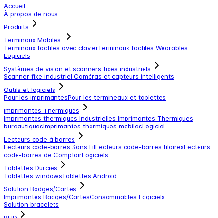
Accueil
À propos de nous
Produits
Terminaux Mobiles
Terminaux tactiles avec clavier
Terminaux tactiles
Wearables
Logiciels
Systèmes de vision et scanners fixes industriels
Scanner fixe industriel
Caméras et capteurs intelligents
Outils et logiciels
Pour les imprimantes
Pour les termineaux et tablettes
Imprimantes Thermiques
Imprimantes thermiques Industrielles
Imprimantes Thermiques
bureautiques
Imprimantes thermiques mobiles
Logiciel
Lecteurs code à barres
Lecteurs code-barres Sans Fil
Lecteurs code-barres filaires
Lecteurs
code-barres de Comptoir
Logiciels
Tablettes Durcies
Tablettes windows
Tablettes Android
Solution Badges/Cartes
Imprimantes Badges/Cartes
Consommables
Logiciels
Solution bracelets
RFID