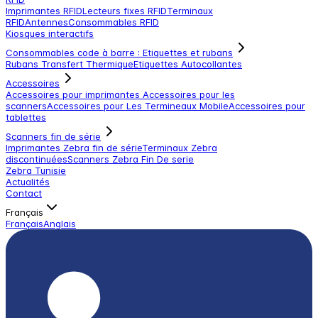
Imprimantes RFID
Lecteurs fixes RFID
Terminaux
RFID
Antennes
Consommables RFID
Kiosques interactifs
Consommables code à barre : Etiquettes et rubans
Rubans Transfert Thermique
Etiquettes Autocollantes
Accessoires
Accessoires pour imprimantes
Accessoires pour les
scanners
Accessoires pour Les Termineaux Mobile
Accessoires pour
tablettes
Scanners fin de série
Imprimantes Zebra fin de série
Terminaux Zebra
discontinuées
Scanners Zebra Fin De serie
Zebra Tunisie
Actualités
Contact
Français
Français
Anglais