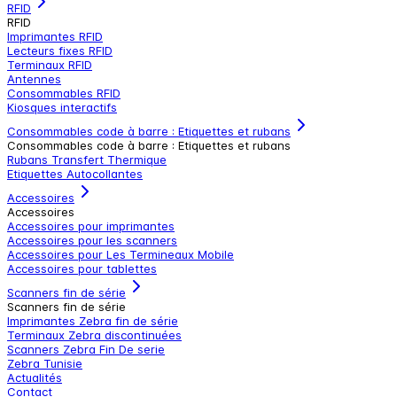
RFID
RFID
Imprimantes RFID
Lecteurs fixes RFID
Terminaux RFID
Antennes
Consommables RFID
Kiosques interactifs
Consommables code à barre : Etiquettes et rubans
Consommables code à barre : Etiquettes et rubans
Rubans Transfert Thermique
Etiquettes Autocollantes
Accessoires
Accessoires
Accessoires pour imprimantes
Accessoires pour les scanners
Accessoires pour Les Termineaux Mobile
Accessoires pour tablettes
Scanners fin de série
Scanners fin de série
Imprimantes Zebra fin de série
Terminaux Zebra discontinuées
Scanners Zebra Fin De serie
Zebra Tunisie
Actualités
Contact