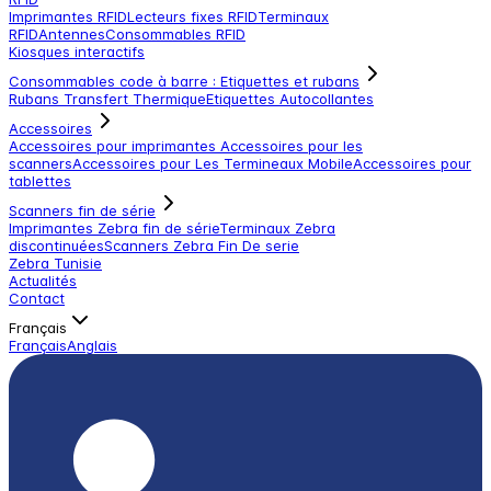
Imprimantes RFID
Lecteurs fixes RFID
Terminaux
RFID
Antennes
Consommables RFID
Kiosques interactifs
Consommables code à barre : Etiquettes et rubans
Rubans Transfert Thermique
Etiquettes Autocollantes
Accessoires
Accessoires pour imprimantes
Accessoires pour les
scanners
Accessoires pour Les Termineaux Mobile
Accessoires pour
tablettes
Scanners fin de série
Imprimantes Zebra fin de série
Terminaux Zebra
discontinuées
Scanners Zebra Fin De serie
Zebra Tunisie
Actualités
Contact
Français
Français
Anglais