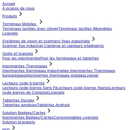
Accueil
À propos de nous
Produits
Terminaux Mobiles
Terminaux tactiles avec clavier
Terminaux tactiles
Wearables
Logiciels
Systèmes de vision et scanners fixes industriels
Scanner fixe industriel
Caméras et capteurs intelligents
Outils et logiciels
Pour les imprimantes
Pour les termineaux et tablettes
Imprimantes Thermiques
Imprimantes thermiques Industrielles
Imprimantes Thermiques
bureautiques
Imprimantes thermiques mobiles
Logiciel
Lecteurs code à barres
Lecteurs code-barres Sans Fil
Lecteurs code-barres filaires
Lecteurs
code-barres de Comptoir
Logiciels
Tablettes Durcies
Tablettes windows
Tablettes Android
Solution Badges/Cartes
Imprimantes Badges/Cartes
Consommables
Logiciels
Solution bracelets
RFID