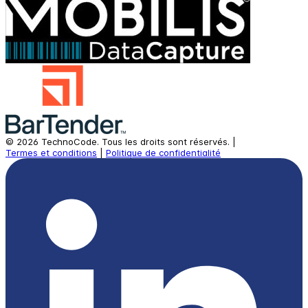
©
2026
TechnoCode.
Tous les droits sont réservés.
|
Termes et conditions
|
Politique de confidentialité