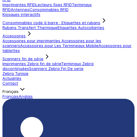
Imprimantes RFID
Lecteurs fixes RFID
Terminaux
RFID
Antennes
Consommables RFID
Kiosques interactifs
Consommables code à barre : Etiquettes et rubans
Rubans Transfert Thermique
Etiquettes Autocollantes
Accessoires
Accessoires pour imprimantes
Accessoires pour les
scanners
Accessoires pour Les Termineaux Mobile
Accessoires pour
tablettes
Scanners fin de série
Imprimantes Zebra fin de série
Terminaux Zebra
discontinuées
Scanners Zebra Fin De serie
Zebra Tunisie
Actualités
Contact
Français
Français
Anglais