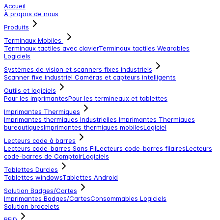
Accueil
À propos de nous
Produits
Terminaux Mobiles
Terminaux tactiles avec clavier
Terminaux tactiles
Wearables
Logiciels
Systèmes de vision et scanners fixes industriels
Scanner fixe industriel
Caméras et capteurs intelligents
Outils et logiciels
Pour les imprimantes
Pour les termineaux et tablettes
Imprimantes Thermiques
Imprimantes thermiques Industrielles
Imprimantes Thermiques
bureautiques
Imprimantes thermiques mobiles
Logiciel
Lecteurs code à barres
Lecteurs code-barres Sans Fil
Lecteurs code-barres filaires
Lecteurs
code-barres de Comptoir
Logiciels
Tablettes Durcies
Tablettes windows
Tablettes Android
Solution Badges/Cartes
Imprimantes Badges/Cartes
Consommables
Logiciels
Solution bracelets
RFID