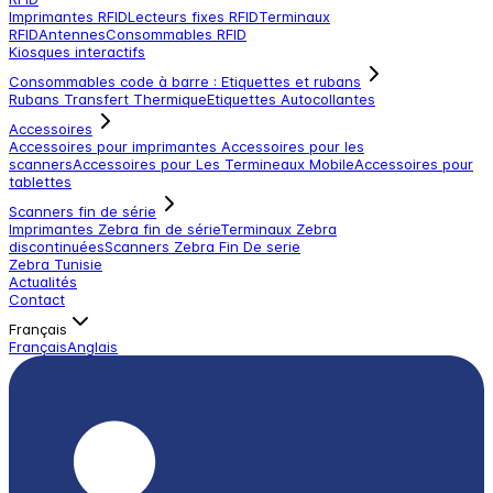
Imprimantes RFID
Lecteurs fixes RFID
Terminaux
RFID
Antennes
Consommables RFID
Kiosques interactifs
Consommables code à barre : Etiquettes et rubans
Rubans Transfert Thermique
Etiquettes Autocollantes
Accessoires
Accessoires pour imprimantes
Accessoires pour les
scanners
Accessoires pour Les Termineaux Mobile
Accessoires pour
tablettes
Scanners fin de série
Imprimantes Zebra fin de série
Terminaux Zebra
discontinuées
Scanners Zebra Fin De serie
Zebra Tunisie
Actualités
Contact
Français
Français
Anglais