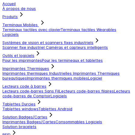
Accueil
À propos de nous
Produits
Terminaux Mobiles
Terminaux tactiles avec clavier
Terminaux tactiles
Wearables
Logiciels
Systèmes de vision et scanners fixes industriels
Scanner fixe industriel
Caméras et capteurs intelligents
Outils et logiciels
Pour les imprimantes
Pour les termineaux et tablettes
Imprimantes Thermiques
Imprimantes thermiques Industrielles
Imprimantes Thermiques
bureautiques
Imprimantes thermiques mobiles
Logiciel
Lecteurs code à barres
Lecteurs code-barres Sans Fil
Lecteurs code-barres filaires
Lecteurs
code-barres de Comptoir
Logiciels
Tablettes Durcies
Tablettes windows
Tablettes Android
Solution Badges/Cartes
Imprimantes Badges/Cartes
Consommables
Logiciels
Solution bracelets
RFID