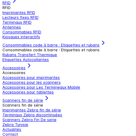
RFID
RFID
Imprimantes RFID
Lecteurs fixes RFID
Terminaux RFID
Antennes
Consommables RFID
Kiosques interactifs
Consommables code à barre : Etiquettes et rubans
Consommables code à barre : Etiquettes et rubans
Rubans Transfert Thermique
Etiquettes Autocollantes
Accessoires
Accessoires
Accessoires pour imprimantes
Accessoires pour les scanners
Accessoires pour Les Termineaux Mobile
Accessoires pour tablettes
Scanners fin de série
Scanners fin de série
Imprimantes Zebra fin de série
Terminaux Zebra discontinuées
Scanners Zebra Fin De serie
Zebra Tunisie
Actualités
Contact