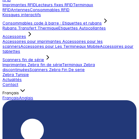
Imprimantes RFID
Lecteurs fixes RFID
Terminaux
RFID
Antennes
Consommables RFID
Kiosques interactifs
Consommables code à barre : Etiquettes et rubans
Rubans Transfert Thermique
Etiquettes Autocollantes
Accessoires
Accessoires pour imprimantes
Accessoires pour les
scanners
Accessoires pour Les Termineaux Mobile
Accessoires pour
tablettes
Scanners fin de série
Imprimantes Zebra fin de série
Terminaux Zebra
discontinuées
Scanners Zebra Fin De serie
Zebra Tunisie
Actualités
Contact
Français
Français
Anglais