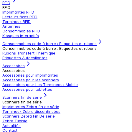
RFID
RFID
Imprimantes RFID
Lecteurs fixes RFID
Terminaux RFID
Antennes
Consommables RFID
Kiosques interactifs
Consommables code à barre : Etiquettes et rubans
Consommables code à barre : Etiquettes et rubans
Rubans Transfert Thermique
Etiquettes Autocollantes
Accessoires
Accessoires
Accessoires pour imprimantes
Accessoires pour les scanners
Accessoires pour Les Termineaux Mobile
Accessoires pour tablettes
Scanners fin de série
Scanners fin de série
Imprimantes Zebra fin de série
Terminaux Zebra discontinuées
Scanners Zebra Fin De serie
Zebra Tunisie
Actualités
Contact