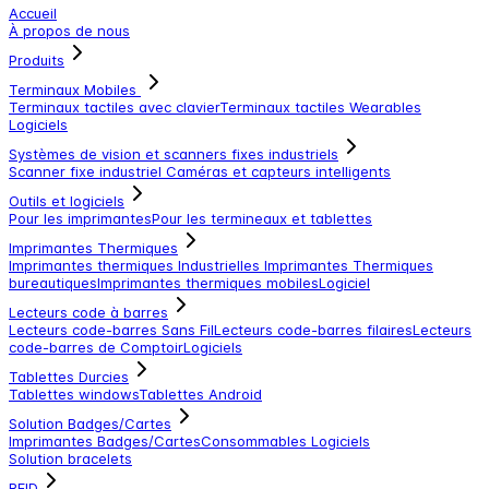
Accueil
À propos de nous
Produits
Terminaux Mobiles
Terminaux tactiles avec clavier
Terminaux tactiles
Wearables
Logiciels
Systèmes de vision et scanners fixes industriels
Scanner fixe industriel
Caméras et capteurs intelligents
Outils et logiciels
Pour les imprimantes
Pour les termineaux et tablettes
Imprimantes Thermiques
Imprimantes thermiques Industrielles
Imprimantes Thermiques
bureautiques
Imprimantes thermiques mobiles
Logiciel
Lecteurs code à barres
Lecteurs code-barres Sans Fil
Lecteurs code-barres filaires
Lecteurs
code-barres de Comptoir
Logiciels
Tablettes Durcies
Tablettes windows
Tablettes Android
Solution Badges/Cartes
Imprimantes Badges/Cartes
Consommables
Logiciels
Solution bracelets
RFID