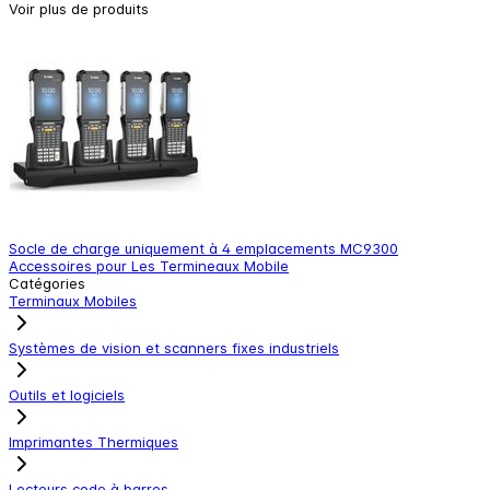
Voir plus de produits
Socle de charge uniquement à 4 emplacements MC9300
S
Accessoires pour Les Termineaux Mobile
A
Catégories
Terminaux Mobiles
Systèmes de vision et scanners fixes industriels
Outils et logiciels
Imprimantes Thermiques
Lecteurs code à barres