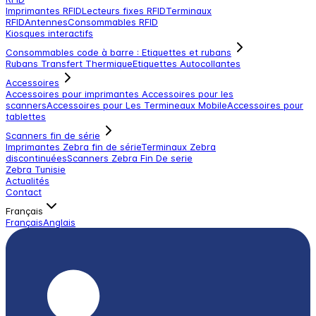
Imprimantes RFID
Lecteurs fixes RFID
Terminaux
RFID
Antennes
Consommables RFID
Kiosques interactifs
Consommables code à barre : Etiquettes et rubans
Rubans Transfert Thermique
Etiquettes Autocollantes
Accessoires
Accessoires pour imprimantes
Accessoires pour les
scanners
Accessoires pour Les Termineaux Mobile
Accessoires pour
tablettes
Scanners fin de série
Imprimantes Zebra fin de série
Terminaux Zebra
discontinuées
Scanners Zebra Fin De serie
Zebra Tunisie
Actualités
Contact
Français
Français
Anglais