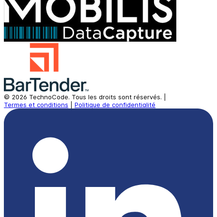
©
2026
TechnoCode.
Tous les droits sont réservés.
|
Termes et conditions
|
Politique de confidentialité