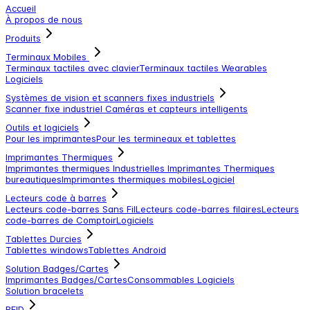
Accueil
À propos de nous
Produits
Terminaux Mobiles
Terminaux tactiles avec clavier
Terminaux tactiles
Wearables
Logiciels
Systèmes de vision et scanners fixes industriels
Scanner fixe industriel
Caméras et capteurs intelligents
Outils et logiciels
Pour les imprimantes
Pour les termineaux et tablettes
Imprimantes Thermiques
Imprimantes thermiques Industrielles
Imprimantes Thermiques
bureautiques
Imprimantes thermiques mobiles
Logiciel
Lecteurs code à barres
Lecteurs code-barres Sans Fil
Lecteurs code-barres filaires
Lecteurs
code-barres de Comptoir
Logiciels
Tablettes Durcies
Tablettes windows
Tablettes Android
Solution Badges/Cartes
Imprimantes Badges/Cartes
Consommables
Logiciels
Solution bracelets
RFID