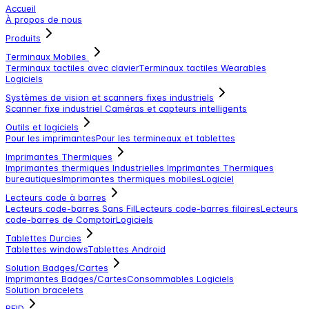
Accueil
À propos de nous
Produits
Terminaux Mobiles
Terminaux tactiles avec clavier
Terminaux tactiles
Wearables
Logiciels
Systèmes de vision et scanners fixes industriels
Scanner fixe industriel
Caméras et capteurs intelligents
Outils et logiciels
Pour les imprimantes
Pour les termineaux et tablettes
Imprimantes Thermiques
Imprimantes thermiques Industrielles
Imprimantes Thermiques
bureautiques
Imprimantes thermiques mobiles
Logiciel
Lecteurs code à barres
Lecteurs code-barres Sans Fil
Lecteurs code-barres filaires
Lecteurs
code-barres de Comptoir
Logiciels
Tablettes Durcies
Tablettes windows
Tablettes Android
Solution Badges/Cartes
Imprimantes Badges/Cartes
Consommables
Logiciels
Solution bracelets
RFID