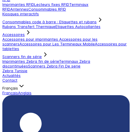
Imprimantes RFID
Lecteurs fixes RFID
Terminaux
RFID
Antennes
Consommables RFID
Kiosques interactifs
Consommables code à barre : Etiquettes et rubans
Rubans Transfert Thermique
Etiquettes Autocollantes
Accessoires
Accessoires pour imprimantes
Accessoires pour les
scanners
Accessoires pour Les Termineaux Mobile
Accessoires pour
tablettes
Scanners fin de série
Imprimantes Zebra fin de série
Terminaux Zebra
discontinuées
Scanners Zebra Fin De serie
Zebra Tunisie
Actualités
Contact
Français
Français
Anglais