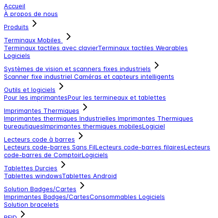
Accueil
À propos de nous
Produits
Terminaux Mobiles
Terminaux tactiles avec clavier
Terminaux tactiles
Wearables
Logiciels
Systèmes de vision et scanners fixes industriels
Scanner fixe industriel
Caméras et capteurs intelligents
Outils et logiciels
Pour les imprimantes
Pour les termineaux et tablettes
Imprimantes Thermiques
Imprimantes thermiques Industrielles
Imprimantes Thermiques
bureautiques
Imprimantes thermiques mobiles
Logiciel
Lecteurs code à barres
Lecteurs code-barres Sans Fil
Lecteurs code-barres filaires
Lecteurs
code-barres de Comptoir
Logiciels
Tablettes Durcies
Tablettes windows
Tablettes Android
Solution Badges/Cartes
Imprimantes Badges/Cartes
Consommables
Logiciels
Solution bracelets
RFID