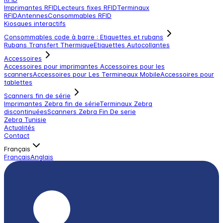
Imprimantes RFID
Lecteurs fixes RFID
Terminaux
RFID
Antennes
Consommables RFID
Kiosques interactifs
Consommables code à barre : Etiquettes et rubans
Rubans Transfert Thermique
Etiquettes Autocollantes
Accessoires
Accessoires pour imprimantes
Accessoires pour les
scanners
Accessoires pour Les Termineaux Mobile
Accessoires pour
tablettes
Scanners fin de série
Imprimantes Zebra fin de série
Terminaux Zebra
discontinuées
Scanners Zebra Fin De serie
Zebra Tunisie
Actualités
Contact
Français
Français
Anglais