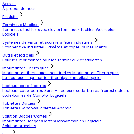
Accueil
À propos de nous
Produits
Terminaux Mobiles
Terminaux tactiles avec clavier
Terminaux tactiles
Wearables
Logiciels
Systèmes de vision et scanners fixes industriels
Scanner fixe industriel
Caméras et capteurs intelligents
Outils et logiciels
Pour les imprimantes
Pour les termineaux et tablettes
Imprimantes Thermiques
Imprimantes thermiques Industrielles
Imprimantes Thermiques
bureautiques
Imprimantes thermiques mobiles
Logiciel
Lecteurs code à barres
Lecteurs code-barres Sans Fil
Lecteurs code-barres filaires
Lecteurs
code-barres de Comptoir
Logiciels
Tablettes Durcies
Tablettes windows
Tablettes Android
Solution Badges/Cartes
Imprimantes Badges/Cartes
Consommables
Logiciels
Solution bracelets
RFID