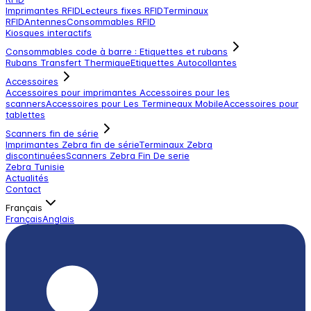
Imprimantes RFID
Lecteurs fixes RFID
Terminaux
RFID
Antennes
Consommables RFID
Kiosques interactifs
Consommables code à barre : Etiquettes et rubans
Rubans Transfert Thermique
Etiquettes Autocollantes
Accessoires
Accessoires pour imprimantes
Accessoires pour les
scanners
Accessoires pour Les Termineaux Mobile
Accessoires pour
tablettes
Scanners fin de série
Imprimantes Zebra fin de série
Terminaux Zebra
discontinuées
Scanners Zebra Fin De serie
Zebra Tunisie
Actualités
Contact
Français
Français
Anglais