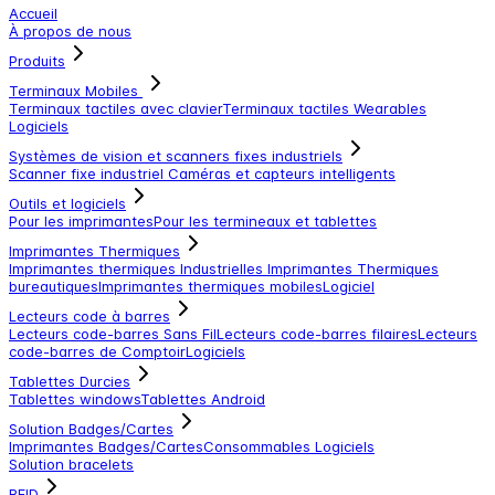
Accueil
À propos de nous
Produits
Terminaux Mobiles
Terminaux tactiles avec clavier
Terminaux tactiles
Wearables
Logiciels
Systèmes de vision et scanners fixes industriels
Scanner fixe industriel
Caméras et capteurs intelligents
Outils et logiciels
Pour les imprimantes
Pour les termineaux et tablettes
Imprimantes Thermiques
Imprimantes thermiques Industrielles
Imprimantes Thermiques
bureautiques
Imprimantes thermiques mobiles
Logiciel
Lecteurs code à barres
Lecteurs code-barres Sans Fil
Lecteurs code-barres filaires
Lecteurs
code-barres de Comptoir
Logiciels
Tablettes Durcies
Tablettes windows
Tablettes Android
Solution Badges/Cartes
Imprimantes Badges/Cartes
Consommables
Logiciels
Solution bracelets
RFID