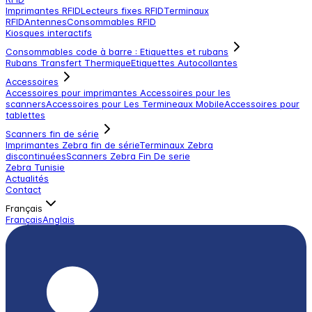
Imprimantes RFID
Lecteurs fixes RFID
Terminaux
RFID
Antennes
Consommables RFID
Kiosques interactifs
Consommables code à barre : Etiquettes et rubans
Rubans Transfert Thermique
Etiquettes Autocollantes
Accessoires
Accessoires pour imprimantes
Accessoires pour les
scanners
Accessoires pour Les Termineaux Mobile
Accessoires pour
tablettes
Scanners fin de série
Imprimantes Zebra fin de série
Terminaux Zebra
discontinuées
Scanners Zebra Fin De serie
Zebra Tunisie
Actualités
Contact
Français
Français
Anglais