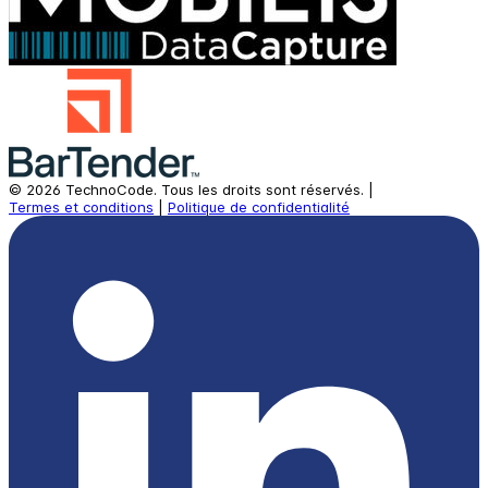
©
2026
TechnoCode.
Tous les droits sont réservés.
|
Termes et conditions
|
Politique de confidentialité