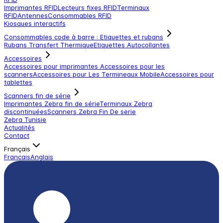
Imprimantes RFID
Lecteurs fixes RFID
Terminaux
RFID
Antennes
Consommables RFID
Kiosques interactifs
Consommables code à barre : Etiquettes et rubans
Rubans Transfert Thermique
Etiquettes Autocollantes
Accessoires
Accessoires pour imprimantes
Accessoires pour les
scanners
Accessoires pour Les Termineaux Mobile
Accessoires pour
tablettes
Scanners fin de série
Imprimantes Zebra fin de série
Terminaux Zebra
discontinuées
Scanners Zebra Fin De serie
Zebra Tunisie
Actualités
Contact
Français
Français
Anglais