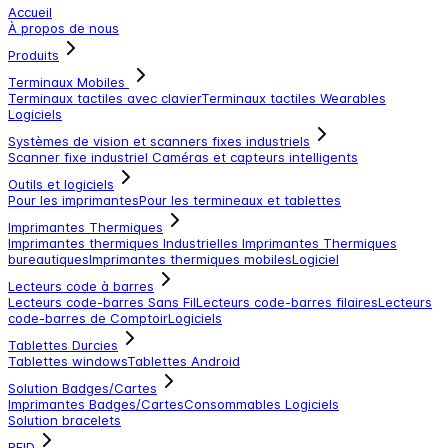
Accueil
À propos de nous
Produits
Terminaux Mobiles
Terminaux tactiles avec clavier
Terminaux tactiles
Wearables
Logiciels
Systèmes de vision et scanners fixes industriels
Scanner fixe industriel
Caméras et capteurs intelligents
Outils et logiciels
Pour les imprimantes
Pour les termineaux et tablettes
Imprimantes Thermiques
Imprimantes thermiques Industrielles
Imprimantes Thermiques
bureautiques
Imprimantes thermiques mobiles
Logiciel
Lecteurs code à barres
Lecteurs code-barres Sans Fil
Lecteurs code-barres filaires
Lecteurs
code-barres de Comptoir
Logiciels
Tablettes Durcies
Tablettes windows
Tablettes Android
Solution Badges/Cartes
Imprimantes Badges/Cartes
Consommables
Logiciels
Solution bracelets
RFID