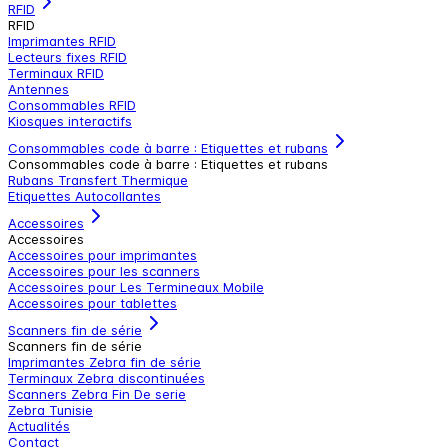
RFID
RFID
Imprimantes RFID
Lecteurs fixes RFID
Terminaux RFID
Antennes
Consommables RFID
Kiosques interactifs
Consommables code à barre : Etiquettes et rubans
Consommables code à barre : Etiquettes et rubans
Rubans Transfert Thermique
Etiquettes Autocollantes
Accessoires
Accessoires
Accessoires pour imprimantes
Accessoires pour les scanners
Accessoires pour Les Termineaux Mobile
Accessoires pour tablettes
Scanners fin de série
Scanners fin de série
Imprimantes Zebra fin de série
Terminaux Zebra discontinuées
Scanners Zebra Fin De serie
Zebra Tunisie
Actualités
Contact