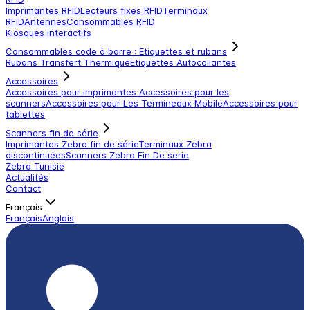
Imprimantes RFID
Lecteurs fixes RFID
Terminaux
RFID
Antennes
Consommables RFID
Kiosques interactifs
Consommables code à barre : Etiquettes et rubans
Rubans Transfert Thermique
Etiquettes Autocollantes
Accessoires
Accessoires pour imprimantes
Accessoires pour les
scanners
Accessoires pour Les Termineaux Mobile
Accessoires pour
tablettes
Scanners fin de série
Imprimantes Zebra fin de série
Terminaux Zebra
discontinuées
Scanners Zebra Fin De serie
Zebra Tunisie
Actualités
Contact
Français
Français
Anglais