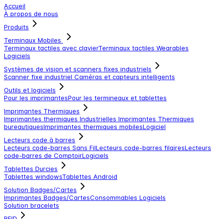
Accueil
À propos de nous
Produits
Terminaux Mobiles
Terminaux tactiles avec clavier
Terminaux tactiles
Wearables
Logiciels
Systèmes de vision et scanners fixes industriels
Scanner fixe industriel
Caméras et capteurs intelligents
Outils et logiciels
Pour les imprimantes
Pour les termineaux et tablettes
Imprimantes Thermiques
Imprimantes thermiques Industrielles
Imprimantes Thermiques
bureautiques
Imprimantes thermiques mobiles
Logiciel
Lecteurs code à barres
Lecteurs code-barres Sans Fil
Lecteurs code-barres filaires
Lecteurs
code-barres de Comptoir
Logiciels
Tablettes Durcies
Tablettes windows
Tablettes Android
Solution Badges/Cartes
Imprimantes Badges/Cartes
Consommables
Logiciels
Solution bracelets
RFID