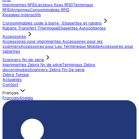
Imprimantes RFID
Lecteurs fixes RFID
Terminaux
RFID
Antennes
Consommables RFID
Kiosques interactifs
Consommables code à barre : Etiquettes et rubans
Rubans Transfert Thermique
Etiquettes Autocollantes
Accessoires
Accessoires pour imprimantes
Accessoires pour les
scanners
Accessoires pour Les Termineaux Mobile
Accessoires pour
tablettes
Scanners fin de série
Imprimantes Zebra fin de série
Terminaux Zebra
discontinuées
Scanners Zebra Fin De serie
Zebra Tunisie
Actualités
Contact
Français
Français
Anglais