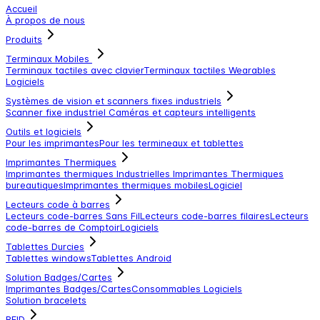
Accueil
À propos de nous
Produits
Terminaux Mobiles
Terminaux tactiles avec clavier
Terminaux tactiles
Wearables
Logiciels
Systèmes de vision et scanners fixes industriels
Scanner fixe industriel
Caméras et capteurs intelligents
Outils et logiciels
Pour les imprimantes
Pour les termineaux et tablettes
Imprimantes Thermiques
Imprimantes thermiques Industrielles
Imprimantes Thermiques
bureautiques
Imprimantes thermiques mobiles
Logiciel
Lecteurs code à barres
Lecteurs code-barres Sans Fil
Lecteurs code-barres filaires
Lecteurs
code-barres de Comptoir
Logiciels
Tablettes Durcies
Tablettes windows
Tablettes Android
Solution Badges/Cartes
Imprimantes Badges/Cartes
Consommables
Logiciels
Solution bracelets
RFID