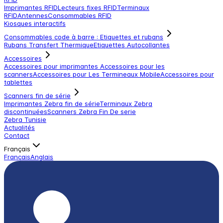
Imprimantes RFID
Lecteurs fixes RFID
Terminaux
RFID
Antennes
Consommables RFID
Kiosques interactifs
Consommables code à barre : Etiquettes et rubans
Rubans Transfert Thermique
Etiquettes Autocollantes
Accessoires
Accessoires pour imprimantes
Accessoires pour les
scanners
Accessoires pour Les Termineaux Mobile
Accessoires pour
tablettes
Scanners fin de série
Imprimantes Zebra fin de série
Terminaux Zebra
discontinuées
Scanners Zebra Fin De serie
Zebra Tunisie
Actualités
Contact
Français
Français
Anglais