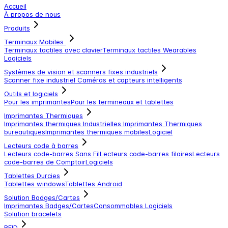
Accueil
À propos de nous
Produits
Terminaux Mobiles
Terminaux tactiles avec clavier
Terminaux tactiles
Wearables
Logiciels
Systèmes de vision et scanners fixes industriels
Scanner fixe industriel
Caméras et capteurs intelligents
Outils et logiciels
Pour les imprimantes
Pour les termineaux et tablettes
Imprimantes Thermiques
Imprimantes thermiques Industrielles
Imprimantes Thermiques
bureautiques
Imprimantes thermiques mobiles
Logiciel
Lecteurs code à barres
Lecteurs code-barres Sans Fil
Lecteurs code-barres filaires
Lecteurs
code-barres de Comptoir
Logiciels
Tablettes Durcies
Tablettes windows
Tablettes Android
Solution Badges/Cartes
Imprimantes Badges/Cartes
Consommables
Logiciels
Solution bracelets
RFID