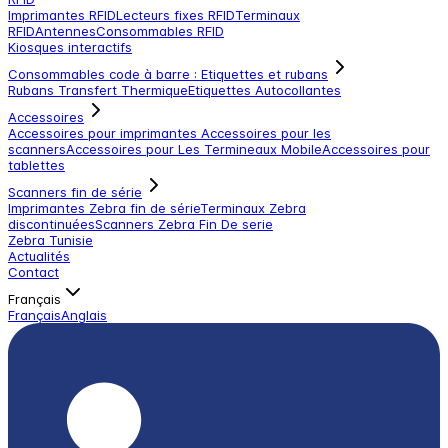
Imprimantes RFID
Lecteurs fixes RFID
Terminaux
RFID
Antennes
Consommables RFID
Kiosques interactifs
Consommables code à barre : Etiquettes et rubans
Rubans Transfert Thermique
Etiquettes Autocollantes
Accessoires
Accessoires pour imprimantes
Accessoires pour les
scanners
Accessoires pour Les Termineaux Mobile
Accessoires pour
tablettes
Scanners fin de série
Imprimantes Zebra fin de série
Terminaux Zebra
discontinuées
Scanners Zebra Fin De serie
Zebra Tunisie
Actualités
Contact
Français
Français
Anglais