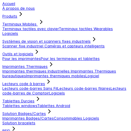
Accueil
À propos de nous
Produits
Terminaux Mobiles
Terminaux tactiles avec clavier
Terminaux tactiles
Wearables
Logiciels
Systèmes de vision et scanners fixes industriels
Scanner fixe industriel
Caméras et capteurs intelligents
Outils et logiciels
Pour les imprimantes
Pour les termineaux et tablettes
Imprimantes Thermiques
Imprimantes thermiques Industrielles
Imprimantes Thermiques
bureautiques
Imprimantes thermiques mobiles
Logiciel
Lecteurs code à barres
Lecteurs code-barres Sans Fil
Lecteurs code-barres filaires
Lecteurs
code-barres de Comptoir
Logiciels
Tablettes Durcies
Tablettes windows
Tablettes Android
Solution Badges/Cartes
Imprimantes Badges/Cartes
Consommables
Logiciels
Solution bracelets
RFID