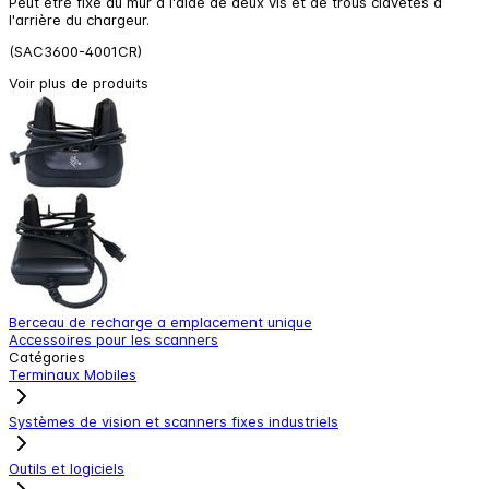
Peut être fixé au mur à l'aide de deux vis et de trous clavetés à
l'arrière du chargeur.
(SAC3600-4001CR)
Voir plus de produits
Berceau de recharge a emplacement unique
b
Accessoires pour les scanners
A
Catégories
Terminaux Mobiles
Systèmes de vision et scanners fixes industriels
Outils et logiciels