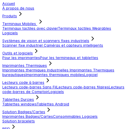
Accueil
À propos de nous
Produits
Terminaux Mobiles
Terminaux tactiles avec clavier
Terminaux tactiles
Wearables
Logiciels
Systèmes de vision et scanners fixes industriels
Scanner fixe industriel
Caméras et capteurs intelligents
Outils et logiciels
Pour les imprimantes
Pour les termineaux et tablettes
Imprimantes Thermiques
Imprimantes thermiques Industrielles
Imprimantes Thermiques
bureautiques
Imprimantes thermiques mobiles
Logiciel
Lecteurs code à barres
Lecteurs code-barres Sans Fil
Lecteurs code-barres filaires
Lecteurs
code-barres de Comptoir
Logiciels
Tablettes Durcies
Tablettes windows
Tablettes Android
Solution Badges/Cartes
Imprimantes Badges/Cartes
Consommables
Logiciels
Solution bracelets
RFID