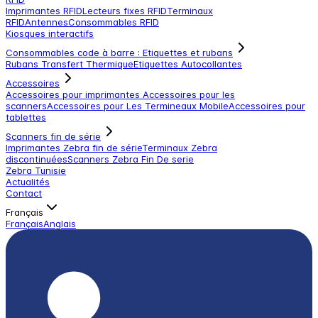
Imprimantes RFID
Lecteurs fixes RFID
Terminaux
RFID
Antennes
Consommables RFID
Kiosques interactifs
Consommables code à barre : Etiquettes et rubans
Rubans Transfert Thermique
Etiquettes Autocollantes
Accessoires
Accessoires pour imprimantes
Accessoires pour les
scanners
Accessoires pour Les Termineaux Mobile
Accessoires pour
tablettes
Scanners fin de série
Imprimantes Zebra fin de série
Terminaux Zebra
discontinuées
Scanners Zebra Fin De serie
Zebra Tunisie
Actualités
Contact
Français
Français
Anglais