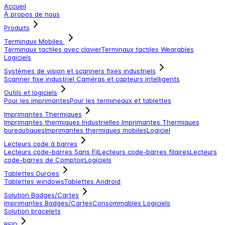
Accueil
À propos de nous
Produits
Terminaux Mobiles
Terminaux tactiles avec clavier
Terminaux tactiles
Wearables
Logiciels
Systèmes de vision et scanners fixes industriels
Scanner fixe industriel
Caméras et capteurs intelligents
Outils et logiciels
Pour les imprimantes
Pour les termineaux et tablettes
Imprimantes Thermiques
Imprimantes thermiques Industrielles
Imprimantes Thermiques
bureautiques
Imprimantes thermiques mobiles
Logiciel
Lecteurs code à barres
Lecteurs code-barres Sans Fil
Lecteurs code-barres filaires
Lecteurs
code-barres de Comptoir
Logiciels
Tablettes Durcies
Tablettes windows
Tablettes Android
Solution Badges/Cartes
Imprimantes Badges/Cartes
Consommables
Logiciels
Solution bracelets
RFID