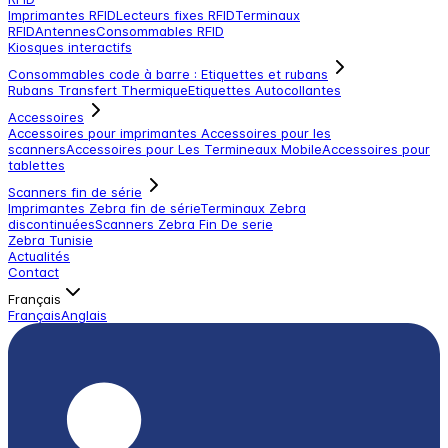
Imprimantes RFID
Lecteurs fixes RFID
Terminaux
RFID
Antennes
Consommables RFID
Kiosques interactifs
Consommables code à barre : Etiquettes et rubans
Rubans Transfert Thermique
Etiquettes Autocollantes
Accessoires
Accessoires pour imprimantes
Accessoires pour les
scanners
Accessoires pour Les Termineaux Mobile
Accessoires pour
tablettes
Scanners fin de série
Imprimantes Zebra fin de série
Terminaux Zebra
discontinuées
Scanners Zebra Fin De serie
Zebra Tunisie
Actualités
Contact
Français
Français
Anglais