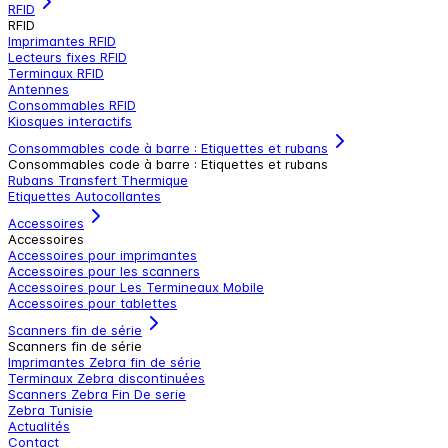
RFID
RFID
Imprimantes RFID
Lecteurs fixes RFID
Terminaux RFID
Antennes
Consommables RFID
Kiosques interactifs
Consommables code à barre : Etiquettes et rubans
Consommables code à barre : Etiquettes et rubans
Rubans Transfert Thermique
Etiquettes Autocollantes
Accessoires
Accessoires
Accessoires pour imprimantes
Accessoires pour les scanners
Accessoires pour Les Termineaux Mobile
Accessoires pour tablettes
Scanners fin de série
Scanners fin de série
Imprimantes Zebra fin de série
Terminaux Zebra discontinuées
Scanners Zebra Fin De serie
Zebra Tunisie
Actualités
Contact