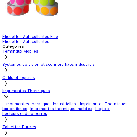
Étiquettes Autocollantes Fluo
L
Etiquettes Autocollantes
L
Catégories
Terminaux Mobiles
Systèmes de vision et scanners fixes industriels
Outils et logiciels
Imprimantes Thermiques
-
Imprimantes thermiques Industrielles
-
Imprimantes Thermiques
bureautiques
-
Imprimantes thermiques mobiles
-
Logiciel
Lecteurs code à barres
Tablettes Durcies