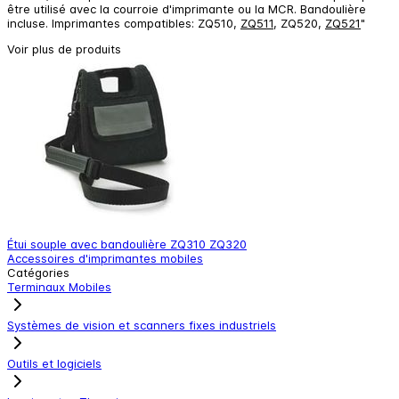
être utilisé avec la courroie d'imprimante ou la MCR. Bandoulière
incluse. Imprimantes compatibles: ZQ510,
ZQ511
, ZQ520,
ZQ521
"
Voir plus de produits
Étui souple avec bandoulière ZQ310 ZQ320
B
Accessoires d'imprimantes mobiles
A
Catégories
Terminaux Mobiles
Systèmes de vision et scanners fixes industriels
Outils et logiciels