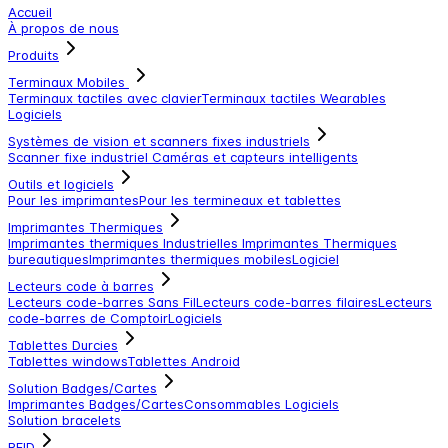
Accueil
À propos de nous
Produits
Terminaux Mobiles
Terminaux tactiles avec clavier
Terminaux tactiles
Wearables
Logiciels
Systèmes de vision et scanners fixes industriels
Scanner fixe industriel
Caméras et capteurs intelligents
Outils et logiciels
Pour les imprimantes
Pour les termineaux et tablettes
Imprimantes Thermiques
Imprimantes thermiques Industrielles
Imprimantes Thermiques
bureautiques
Imprimantes thermiques mobiles
Logiciel
Lecteurs code à barres
Lecteurs code-barres Sans Fil
Lecteurs code-barres filaires
Lecteurs
code-barres de Comptoir
Logiciels
Tablettes Durcies
Tablettes windows
Tablettes Android
Solution Badges/Cartes
Imprimantes Badges/Cartes
Consommables
Logiciels
Solution bracelets
RFID