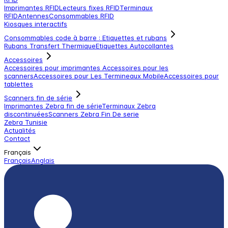
Imprimantes RFID
Lecteurs fixes RFID
Terminaux
RFID
Antennes
Consommables RFID
Kiosques interactifs
Consommables code à barre : Etiquettes et rubans
Rubans Transfert Thermique
Etiquettes Autocollantes
Accessoires
Accessoires pour imprimantes
Accessoires pour les
scanners
Accessoires pour Les Termineaux Mobile
Accessoires pour
tablettes
Scanners fin de série
Imprimantes Zebra fin de série
Terminaux Zebra
discontinuées
Scanners Zebra Fin De serie
Zebra Tunisie
Actualités
Contact
Français
Français
Anglais