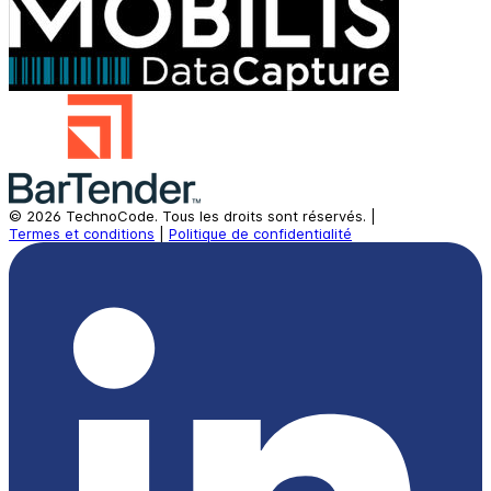
©
2026
TechnoCode.
Tous les droits sont réservés.
|
Termes et conditions
|
Politique de confidentialité