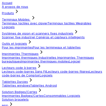
Accueil
À propos de nous
Produits
Terminaux Mobiles
Terminaux tactiles avec clavier
Terminaux tactiles
Wearables
Logiciels
Systèmes de vision et scanners fixes industriels
Scanner fixe industriel
Caméras et capteurs intelligents
Outils et logiciels
Pour les imprimantes
Pour les termineaux et tablettes
Imprimantes Thermiques
Imprimantes thermiques Industrielles
Imprimantes Thermiques
bureautiques
Imprimantes thermiques mobiles
Logiciel
Lecteurs code à barres
Lecteurs code-barres Sans Fil
Lecteurs code-barres filaires
Lecteurs
code-barres de Comptoir
Logiciels
Tablettes Durcies
Tablettes windows
Tablettes Android
Solution Badges/Cartes
Imprimantes Badges/Cartes
Consommables
Logiciels
Solution bracelets
RFID