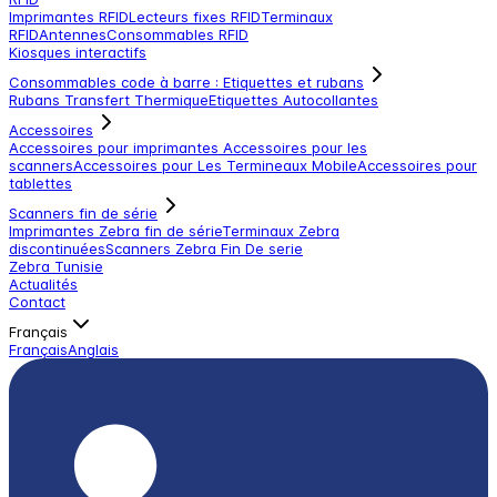
Imprimantes RFID
Lecteurs fixes RFID
Terminaux
RFID
Antennes
Consommables RFID
Kiosques interactifs
Consommables code à barre : Etiquettes et rubans
Rubans Transfert Thermique
Etiquettes Autocollantes
Accessoires
Accessoires pour imprimantes
Accessoires pour les
scanners
Accessoires pour Les Termineaux Mobile
Accessoires pour
tablettes
Scanners fin de série
Imprimantes Zebra fin de série
Terminaux Zebra
discontinuées
Scanners Zebra Fin De serie
Zebra Tunisie
Actualités
Contact
Français
Français
Anglais