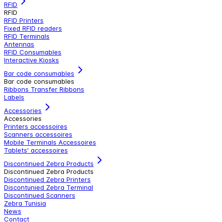
RFID
RFID
RFID Printers
Fixed RFID readers
RFID Terminals
Antennas
RFID Consumables
Interactive Kiosks
Bar code consumables
Bar code consumables
Ribbons Transfer Ribbons
Labels
Accessories
Accessories
Printers accessoires
Scanners accessoires
Mobile Terminals Accessoires
Tablets' accessoires
Discontinued Zebra Products
Discontinued Zebra Products
Discontinued Zebra Printers
Discontunied Zebra Terminal
Discontinued Scanners
Zebra Tunisia
News
Contact