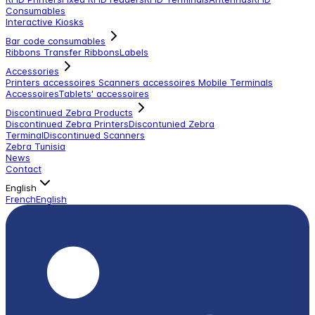
Consumables
Interactive Kiosks
Bar code consumables
Ribbons Transfer Ribbons
Labels
Accessories
Printers accessoires
Scanners accessoires
Mobile Terminals
Accessoires
Tablets' accessoires
Discontinued Zebra Products
Discontinued Zebra Printers
Discontunied Zebra
Terminal
Discontinued Scanners
Zebra Tunisia
News
Contact
English
French
English