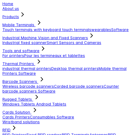
Home
About us
Products
Mobile Terminals
Touch terminals with keyboard
touch terminals
wearables
Software
Industrial Machine Vision and Fixed Scanners
Industrial fixed scanner
Smart Sensors and Cameras
Tools and software
For printers
Pour les termineaux et tablettes
Thermal Printers
industrial thermal printers
Desktop thermal printers
Mobile thermal
Printers
Software
Barcode Scanners
Wireless barcode scanners
Corded barcode scanners
Counter
barcode scanners
Software
Rugged Tablets
Windows Tablets
Android Tablets
Cards Solution
Cards Printers
Consumables
Software
Wristband solutions
RFID
RFID Printers
Fixed RFID readers
RFID Terminals
Antennas
RFID