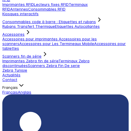
Imprimantes RFID
Lecteurs fixes RFID
Terminaux
RFID
Antennes
Consommables RFID
Kiosques interactifs
Consommables code à barre : Etiquettes et rubans
Rubans Transfert Thermique
Etiquettes Autocollantes
Accessoires
Accessoires pour imprimantes
Accessoires pour les
scanners
Accessoires pour Les Termineaux Mobile
Accessoires pour
tablettes
Scanners fin de série
Imprimantes Zebra fin de série
Terminaux Zebra
discontinuées
Scanners Zebra Fin De serie
Zebra Tunisie
Actualités
Contact
Français
Français
Anglais