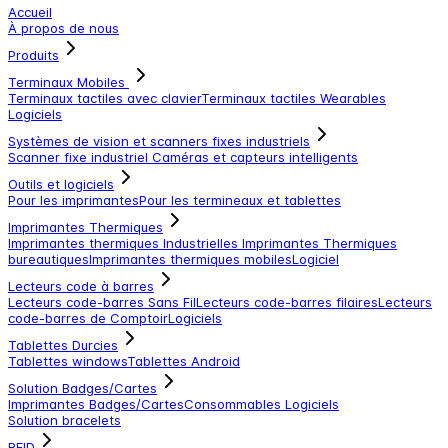
Accueil
À propos de nous
Produits
Terminaux Mobiles
Terminaux tactiles avec clavier
Terminaux tactiles
Wearables
Logiciels
Systèmes de vision et scanners fixes industriels
Scanner fixe industriel
Caméras et capteurs intelligents
Outils et logiciels
Pour les imprimantes
Pour les termineaux et tablettes
Imprimantes Thermiques
Imprimantes thermiques Industrielles
Imprimantes Thermiques
bureautiques
Imprimantes thermiques mobiles
Logiciel
Lecteurs code à barres
Lecteurs code-barres Sans Fil
Lecteurs code-barres filaires
Lecteurs
code-barres de Comptoir
Logiciels
Tablettes Durcies
Tablettes windows
Tablettes Android
Solution Badges/Cartes
Imprimantes Badges/Cartes
Consommables
Logiciels
Solution bracelets
RFID