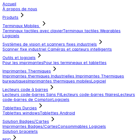
Accueil
À propos de nous
Produits
Terminaux Mobiles
Terminaux tactiles avec clavier
Terminaux tactiles
Wearables
Logiciels
Systèmes de vision et scanners fixes industriels
Scanner fixe industriel
Caméras et capteurs intelligents
Outils et logiciels
Pour les imprimantes
Pour les termineaux et tablettes
Imprimantes Thermiques
Imprimantes thermiques Industrielles
Imprimantes Thermiques
bureautiques
Imprimantes thermiques mobiles
Logiciel
Lecteurs code à barres
Lecteurs code-barres Sans Fil
Lecteurs code-barres filaires
Lecteurs
code-barres de Comptoir
Logiciels
Tablettes Durcies
Tablettes windows
Tablettes Android
Solution Badges/Cartes
Imprimantes Badges/Cartes
Consommables
Logiciels
Solution bracelets
RFID