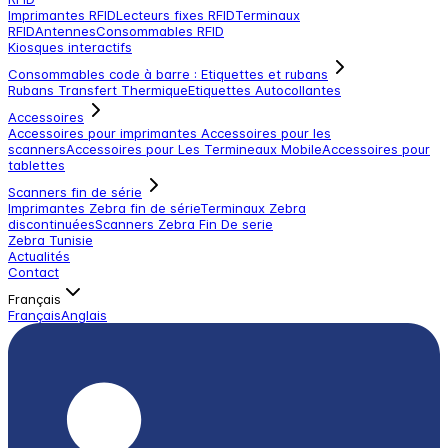
Imprimantes RFID
Lecteurs fixes RFID
Terminaux
RFID
Antennes
Consommables RFID
Kiosques interactifs
Consommables code à barre : Etiquettes et rubans
Rubans Transfert Thermique
Etiquettes Autocollantes
Accessoires
Accessoires pour imprimantes
Accessoires pour les
scanners
Accessoires pour Les Termineaux Mobile
Accessoires pour
tablettes
Scanners fin de série
Imprimantes Zebra fin de série
Terminaux Zebra
discontinuées
Scanners Zebra Fin De serie
Zebra Tunisie
Actualités
Contact
Français
Français
Anglais