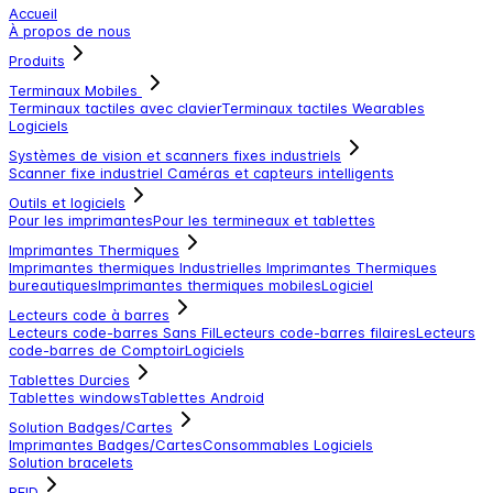
Accueil
À propos de nous
Produits
Terminaux Mobiles
Terminaux tactiles avec clavier
Terminaux tactiles
Wearables
Logiciels
Systèmes de vision et scanners fixes industriels
Scanner fixe industriel
Caméras et capteurs intelligents
Outils et logiciels
Pour les imprimantes
Pour les termineaux et tablettes
Imprimantes Thermiques
Imprimantes thermiques Industrielles
Imprimantes Thermiques
bureautiques
Imprimantes thermiques mobiles
Logiciel
Lecteurs code à barres
Lecteurs code-barres Sans Fil
Lecteurs code-barres filaires
Lecteurs
code-barres de Comptoir
Logiciels
Tablettes Durcies
Tablettes windows
Tablettes Android
Solution Badges/Cartes
Imprimantes Badges/Cartes
Consommables
Logiciels
Solution bracelets
RFID