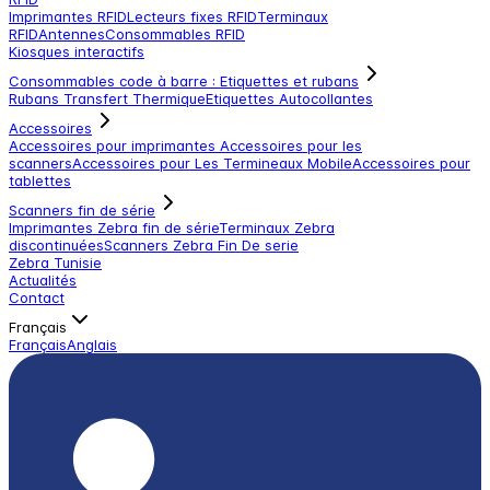
Imprimantes RFID
Lecteurs fixes RFID
Terminaux
RFID
Antennes
Consommables RFID
Kiosques interactifs
Consommables code à barre : Etiquettes et rubans
Rubans Transfert Thermique
Etiquettes Autocollantes
Accessoires
Accessoires pour imprimantes
Accessoires pour les
scanners
Accessoires pour Les Termineaux Mobile
Accessoires pour
tablettes
Scanners fin de série
Imprimantes Zebra fin de série
Terminaux Zebra
discontinuées
Scanners Zebra Fin De serie
Zebra Tunisie
Actualités
Contact
Français
Français
Anglais