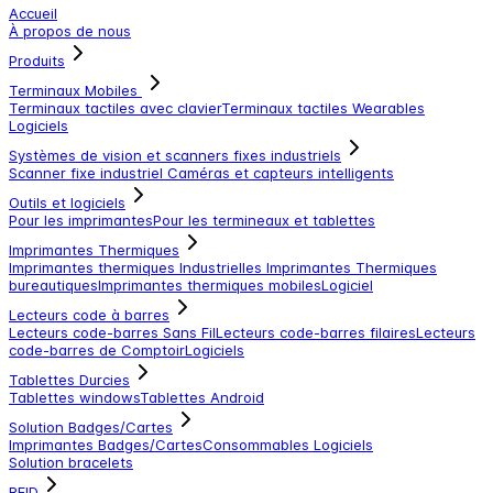
Accueil
À propos de nous
Produits
Terminaux Mobiles
Terminaux tactiles avec clavier
Terminaux tactiles
Wearables
Logiciels
Systèmes de vision et scanners fixes industriels
Scanner fixe industriel
Caméras et capteurs intelligents
Outils et logiciels
Pour les imprimantes
Pour les termineaux et tablettes
Imprimantes Thermiques
Imprimantes thermiques Industrielles
Imprimantes Thermiques
bureautiques
Imprimantes thermiques mobiles
Logiciel
Lecteurs code à barres
Lecteurs code-barres Sans Fil
Lecteurs code-barres filaires
Lecteurs
code-barres de Comptoir
Logiciels
Tablettes Durcies
Tablettes windows
Tablettes Android
Solution Badges/Cartes
Imprimantes Badges/Cartes
Consommables
Logiciels
Solution bracelets
RFID