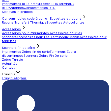
Imprimantes RFID
Lecteurs fixes RFID
Terminaux
RFID
Antennes
Consommables RFID
Kiosques interactifs
Consommables code à barre : Etiquettes et rubans
Rubans Transfert Thermique
Etiquettes Autocollantes
Accessoires
Accessoires pour imprimantes
Accessoires pour les
scanners
Accessoires pour Les Termineaux Mobile
Accessoires pour
tablettes
Scanners fin de série
Imprimantes Zebra fin de série
Terminaux Zebra
discontinuées
Scanners Zebra Fin De serie
Zebra Tunisie
Actualités
Contact
Français
Français
Anglais