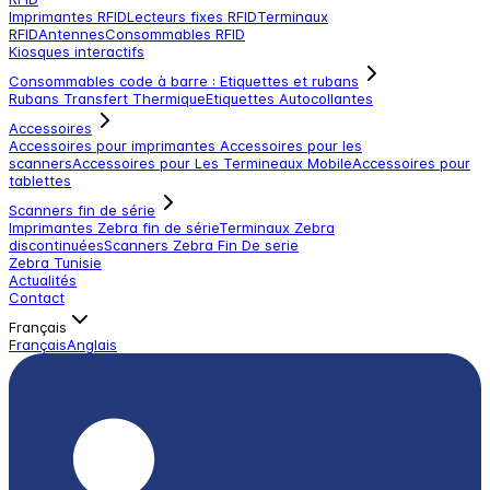
Imprimantes RFID
Lecteurs fixes RFID
Terminaux
RFID
Antennes
Consommables RFID
Kiosques interactifs
Consommables code à barre : Etiquettes et rubans
Rubans Transfert Thermique
Etiquettes Autocollantes
Accessoires
Accessoires pour imprimantes
Accessoires pour les
scanners
Accessoires pour Les Termineaux Mobile
Accessoires pour
tablettes
Scanners fin de série
Imprimantes Zebra fin de série
Terminaux Zebra
discontinuées
Scanners Zebra Fin De serie
Zebra Tunisie
Actualités
Contact
Français
Français
Anglais