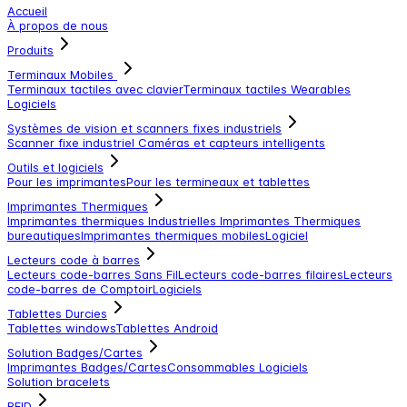
Accueil
À propos de nous
Produits
Terminaux Mobiles
Terminaux tactiles avec clavier
Terminaux tactiles
Wearables
Logiciels
Systèmes de vision et scanners fixes industriels
Scanner fixe industriel
Caméras et capteurs intelligents
Outils et logiciels
Pour les imprimantes
Pour les termineaux et tablettes
Imprimantes Thermiques
Imprimantes thermiques Industrielles
Imprimantes Thermiques
bureautiques
Imprimantes thermiques mobiles
Logiciel
Lecteurs code à barres
Lecteurs code-barres Sans Fil
Lecteurs code-barres filaires
Lecteurs
code-barres de Comptoir
Logiciels
Tablettes Durcies
Tablettes windows
Tablettes Android
Solution Badges/Cartes
Imprimantes Badges/Cartes
Consommables
Logiciels
Solution bracelets
RFID