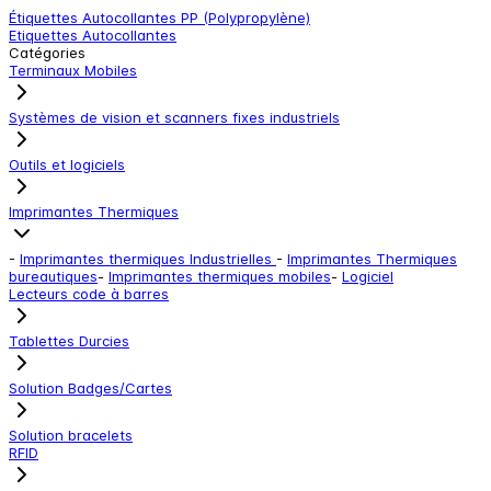
Étiquettes Autocollantes PP (Polypropylène)
L
Etiquettes Autocollantes
L
Catégories
Terminaux Mobiles
Systèmes de vision et scanners fixes industriels
Outils et logiciels
Imprimantes Thermiques
-
Imprimantes thermiques Industrielles
-
Imprimantes Thermiques
bureautiques
-
Imprimantes thermiques mobiles
-
Logiciel
Lecteurs code à barres
Tablettes Durcies
Solution Badges/Cartes
Solution bracelets
RFID