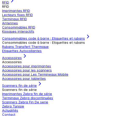
RFID
RFID
Imprimantes RFID
Lecteurs fixes RFID
Terminaux RFID
Antennes
Consommables RFID
Kiosques interactifs
Consommables code à barre : Etiquettes et rubans
Consommables code à barre : Etiquettes et rubans
Rubans Transfert Thermique
Etiquettes Autocollantes
Accessoires
Accessoires
Accessoires pour imprimantes
Accessoires pour les scanners
Accessoires pour Les Termineaux Mobile
Accessoires pour tablettes
Scanners fin de série
Scanners fin de série
Imprimantes Zebra fin de série
Terminaux Zebra discontinuées
Scanners Zebra Fin De serie
Zebra Tunisie
Actualités
Contact