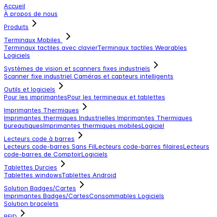
Accueil
À propos de nous
Produits
Terminaux Mobiles
Terminaux tactiles avec clavier
Terminaux tactiles
Wearables
Logiciels
Systèmes de vision et scanners fixes industriels
Scanner fixe industriel
Caméras et capteurs intelligents
Outils et logiciels
Pour les imprimantes
Pour les termineaux et tablettes
Imprimantes Thermiques
Imprimantes thermiques Industrielles
Imprimantes Thermiques
bureautiques
Imprimantes thermiques mobiles
Logiciel
Lecteurs code à barres
Lecteurs code-barres Sans Fil
Lecteurs code-barres filaires
Lecteurs
code-barres de Comptoir
Logiciels
Tablettes Durcies
Tablettes windows
Tablettes Android
Solution Badges/Cartes
Imprimantes Badges/Cartes
Consommables
Logiciels
Solution bracelets
RFID