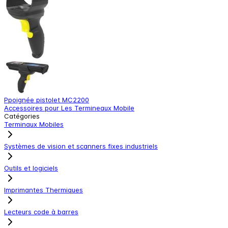
Ppoignée pistolet MC2200
S
Accessoires pour Les Termineaux Mobile
A
Catégories
Terminaux Mobiles
Systèmes de vision et scanners fixes industriels
Outils et logiciels
Imprimantes Thermiques
Lecteurs code à barres