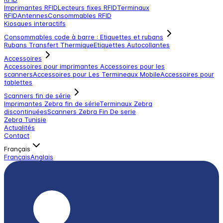
Imprimantes RFID
Lecteurs fixes RFID
Terminaux
RFID
Antennes
Consommables RFID
Kiosques interactifs
Consommables code à barre : Etiquettes et rubans
Rubans Transfert Thermique
Etiquettes Autocollantes
Accessoires
Accessoires pour imprimantes
Accessoires pour les
scanners
Accessoires pour Les Termineaux Mobile
Accessoires pour
tablettes
Scanners fin de série
Imprimantes Zebra fin de série
Terminaux Zebra
discontinuées
Scanners Zebra Fin De serie
Zebra Tunisie
Actualités
Contact
Français
Français
Anglais