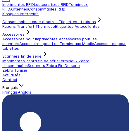
Imprimantes RFID
Lecteurs fixes RFID
Terminaux
RFID
Antennes
Consommables RFID
Kiosques interactifs
Consommables code à barre : Etiquettes et rubans
Rubans Transfert Thermique
Etiquettes Autocollantes
Accessoires
Accessoires pour imprimantes
Accessoires pour les
scanners
Accessoires pour Les Termineaux Mobile
Accessoires pour
tablettes
Scanners fin de série
Imprimantes Zebra fin de série
Terminaux Zebra
discontinuées
Scanners Zebra Fin De serie
Zebra Tunisie
Actualités
Contact
Français
Français
Anglais