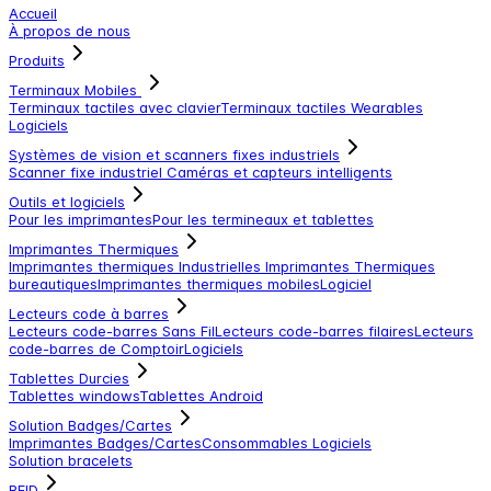
Accueil
À propos de nous
Produits
Terminaux Mobiles
Terminaux tactiles avec clavier
Terminaux tactiles
Wearables
Logiciels
Systèmes de vision et scanners fixes industriels
Scanner fixe industriel
Caméras et capteurs intelligents
Outils et logiciels
Pour les imprimantes
Pour les termineaux et tablettes
Imprimantes Thermiques
Imprimantes thermiques Industrielles
Imprimantes Thermiques
bureautiques
Imprimantes thermiques mobiles
Logiciel
Lecteurs code à barres
Lecteurs code-barres Sans Fil
Lecteurs code-barres filaires
Lecteurs
code-barres de Comptoir
Logiciels
Tablettes Durcies
Tablettes windows
Tablettes Android
Solution Badges/Cartes
Imprimantes Badges/Cartes
Consommables
Logiciels
Solution bracelets
RFID