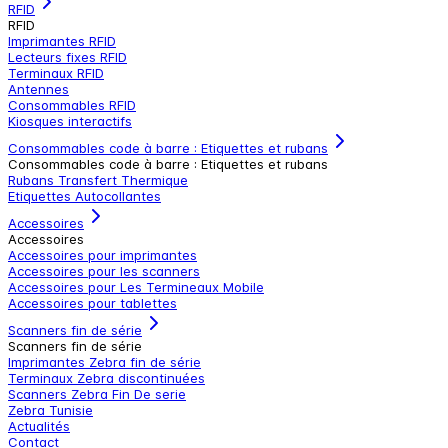
RFID
RFID
Imprimantes RFID
Lecteurs fixes RFID
Terminaux RFID
Antennes
Consommables RFID
Kiosques interactifs
Consommables code à barre : Etiquettes et rubans
Consommables code à barre : Etiquettes et rubans
Rubans Transfert Thermique
Etiquettes Autocollantes
Accessoires
Accessoires
Accessoires pour imprimantes
Accessoires pour les scanners
Accessoires pour Les Termineaux Mobile
Accessoires pour tablettes
Scanners fin de série
Scanners fin de série
Imprimantes Zebra fin de série
Terminaux Zebra discontinuées
Scanners Zebra Fin De serie
Zebra Tunisie
Actualités
Contact