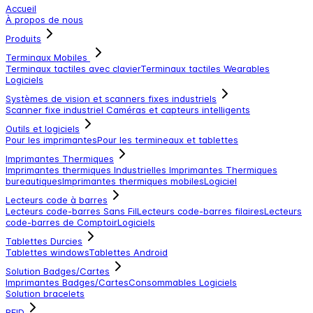
Accueil
À propos de nous
Produits
Terminaux Mobiles
Terminaux tactiles avec clavier
Terminaux tactiles
Wearables
Logiciels
Systèmes de vision et scanners fixes industriels
Scanner fixe industriel
Caméras et capteurs intelligents
Outils et logiciels
Pour les imprimantes
Pour les termineaux et tablettes
Imprimantes Thermiques
Imprimantes thermiques Industrielles
Imprimantes Thermiques
bureautiques
Imprimantes thermiques mobiles
Logiciel
Lecteurs code à barres
Lecteurs code-barres Sans Fil
Lecteurs code-barres filaires
Lecteurs
code-barres de Comptoir
Logiciels
Tablettes Durcies
Tablettes windows
Tablettes Android
Solution Badges/Cartes
Imprimantes Badges/Cartes
Consommables
Logiciels
Solution bracelets
RFID