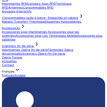
Imprimantes RFID
Lecteurs fixes RFID
Terminaux
RFID
Antennes
Consommables RFID
Kiosques interactifs
Consommables code à barre : Etiquettes et rubans
Rubans Transfert Thermique
Etiquettes Autocollantes
Accessoires
Accessoires pour imprimantes
Accessoires pour les
scanners
Accessoires pour Les Termineaux Mobile
Accessoires pour
tablettes
Scanners fin de série
Imprimantes Zebra fin de série
Terminaux Zebra
discontinuées
Scanners Zebra Fin De serie
Zebra Tunisie
Actualités
Contact
Français
Français
Anglais