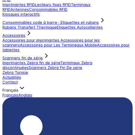
Imprimantes RFID
Lecteurs fixes RFID
Terminaux
RFID
Antennes
Consommables RFID
Kiosques interactifs
Consommables code à barre : Etiquettes et rubans
Rubans Transfert Thermique
Etiquettes Autocollantes
Accessoires
Accessoires pour imprimantes
Accessoires pour les
scanners
Accessoires pour Les Termineaux Mobile
Accessoires pour
tablettes
Scanners fin de série
Imprimantes Zebra fin de série
Terminaux Zebra
discontinuées
Scanners Zebra Fin De serie
Zebra Tunisie
Actualités
Contact
Français
Français
Anglais