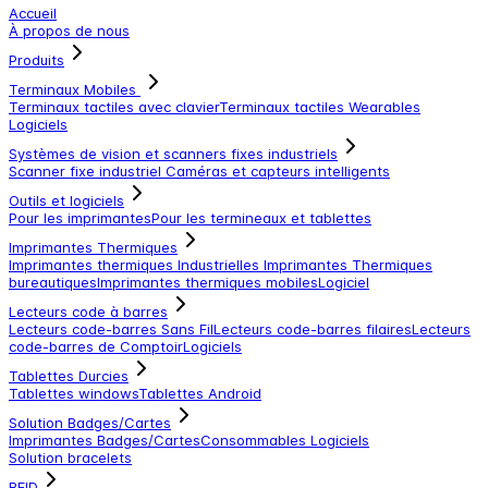
Accueil
À propos de nous
Produits
Terminaux Mobiles
Terminaux tactiles avec clavier
Terminaux tactiles
Wearables
Logiciels
Systèmes de vision et scanners fixes industriels
Scanner fixe industriel
Caméras et capteurs intelligents
Outils et logiciels
Pour les imprimantes
Pour les termineaux et tablettes
Imprimantes Thermiques
Imprimantes thermiques Industrielles
Imprimantes Thermiques
bureautiques
Imprimantes thermiques mobiles
Logiciel
Lecteurs code à barres
Lecteurs code-barres Sans Fil
Lecteurs code-barres filaires
Lecteurs
code-barres de Comptoir
Logiciels
Tablettes Durcies
Tablettes windows
Tablettes Android
Solution Badges/Cartes
Imprimantes Badges/Cartes
Consommables
Logiciels
Solution bracelets
RFID