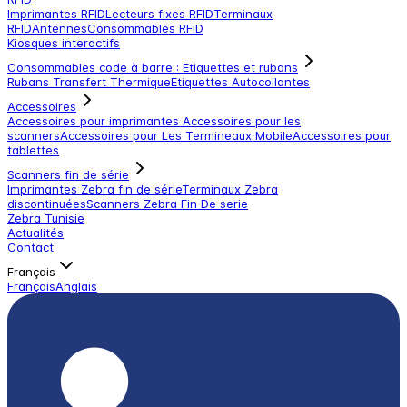
Imprimantes RFID
Lecteurs fixes RFID
Terminaux
RFID
Antennes
Consommables RFID
Kiosques interactifs
Consommables code à barre : Etiquettes et rubans
Rubans Transfert Thermique
Etiquettes Autocollantes
Accessoires
Accessoires pour imprimantes
Accessoires pour les
scanners
Accessoires pour Les Termineaux Mobile
Accessoires pour
tablettes
Scanners fin de série
Imprimantes Zebra fin de série
Terminaux Zebra
discontinuées
Scanners Zebra Fin De serie
Zebra Tunisie
Actualités
Contact
Français
Français
Anglais