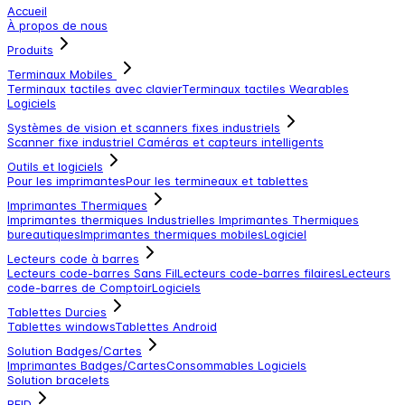
Accueil
À propos de nous
Produits
Terminaux Mobiles
Terminaux tactiles avec clavier
Terminaux tactiles
Wearables
Logiciels
Systèmes de vision et scanners fixes industriels
Scanner fixe industriel
Caméras et capteurs intelligents
Outils et logiciels
Pour les imprimantes
Pour les termineaux et tablettes
Imprimantes Thermiques
Imprimantes thermiques Industrielles
Imprimantes Thermiques
bureautiques
Imprimantes thermiques mobiles
Logiciel
Lecteurs code à barres
Lecteurs code-barres Sans Fil
Lecteurs code-barres filaires
Lecteurs
code-barres de Comptoir
Logiciels
Tablettes Durcies
Tablettes windows
Tablettes Android
Solution Badges/Cartes
Imprimantes Badges/Cartes
Consommables
Logiciels
Solution bracelets
RFID