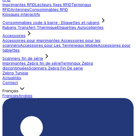
Imprimantes RFID
Lecteurs fixes RFID
Terminaux
RFID
Antennes
Consommables RFID
Kiosques interactifs
Consommables code à barre : Etiquettes et rubans
Rubans Transfert Thermique
Etiquettes Autocollantes
Accessoires
Accessoires pour imprimantes
Accessoires pour les
scanners
Accessoires pour Les Termineaux Mobile
Accessoires pour
tablettes
Scanners fin de série
Imprimantes Zebra fin de série
Terminaux Zebra
discontinuées
Scanners Zebra Fin De serie
Zebra Tunisie
Actualités
Contact
Français
Français
Anglais