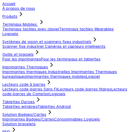
Accueil
À propos de nous
Produits
Terminaux Mobiles
Terminaux tactiles avec clavier
Terminaux tactiles
Wearables
Logiciels
Systèmes de vision et scanners fixes industriels
Scanner fixe industriel
Caméras et capteurs intelligents
Outils et logiciels
Pour les imprimantes
Pour les termineaux et tablettes
Imprimantes Thermiques
Imprimantes thermiques Industrielles
Imprimantes Thermiques
bureautiques
Imprimantes thermiques mobiles
Logiciel
Lecteurs code à barres
Lecteurs code-barres Sans Fil
Lecteurs code-barres filaires
Lecteurs
code-barres de Comptoir
Logiciels
Tablettes Durcies
Tablettes windows
Tablettes Android
Solution Badges/Cartes
Imprimantes Badges/Cartes
Consommables
Logiciels
Solution bracelets
RFID